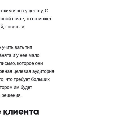
тким и по существу. С
нной почте, то он может
й, советы и
о учитывать тип
анята и у нее мало
 письмо, которое они
новная целевая аудитория
о, что требует больших
тором им будет
 решения.
 клиента