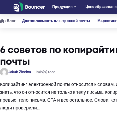
Перейти
Продукция
Ценообразовани
к
содержимому
Блог
Доставляемость электронной почты
Маркетинг
6 советов по копирайти
почты
Jakub Ziecina
1
min(s) read
Копирайтинг электронной почты относится к словам
знать, что он относится не только к телу письма. Коп
превью, тело письма, CTA и все остальное. Слова, ко
люди проверили…