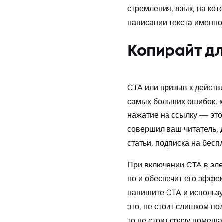
стремления, язык, на кот
написании текста именно
Копирайт д
CTA или призыв к действ
самых больших ошибок, к
нажатие на ссылку — это 
совершил ваш читатель, д
статьи, подписка на бесп
При включении CTA в эл
но и обеспечит его эффек
напишите CTA и использу
это, не стоит слишком п
то не стоит сразу помеща