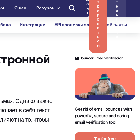
т
т
о
р
е
ки
О нас
Ресурсы
й
и
с
т
р
ь
и
о
с
в
н
бала
Интеграции
API проверки электронной почты
а
а
т
м
ь
и
с
я
ктронной
Bouncer Email verification
сьмах. Однако важно
Get rid of email bounces with
лючает в себя текст
powerful, secure and caring
лияют на то, чтобы
email verification tool!
Try for free