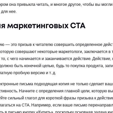
ором она привыкла читать, и многое другое, чтобы вы могл
 для нее.
ля маркетинговых CTA
ию — это призыв к читателю совершить определенное дейст
оторую совершают некоторые маркетологи, заключается в то
то, с чего начинается и заканчивается действие. Действие, 
олжно быть конечной целью, будь то покупка продукта, зап
латную пробную версию и т. д.
ектронные письма подходящая копия не только сделает ва
тивность. Начните с определения главной цели, которую вы
йте сильный глагол для короткой фразы призыва к действи
олагаться на CTA. Например, если ваше письмо перенаправл
ть в письмо кнопку «Купить», поскольку основная задача к