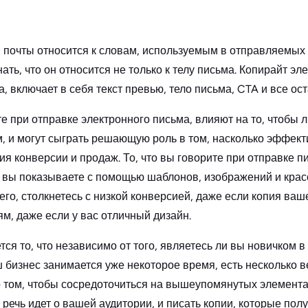
 почты относится к словам, используемым в отправляемых
ать, что он относится не только к телу письма. Копирайт э
, включает в себя текст превью, тело письма, CTA и все ос
е при отправке электронного письма, влияют на то, чтобы 
, и могут сыграть решающую роль в том, насколько эффек
я конверсии и продаж. То, что вы говорите при отправке п
о вы показываете с помощью шаблонов, изображений и крас
его, столкнетесь с низкой конверсией, даже если копия ваш
м, даже если у вас отличный дизайн.
ся то, что независимо от того, являетесь ли вы новичком в
аш бизнес занимается уже некоторое время, есть несколько 
т о том, чтобы сосредоточиться на вышеупомянутых элемент
 речь идет о вашей аудитории, и писать копии, которые по