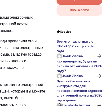
Book a demo
 вами электронных
лектронной почты
тальное.
See also
люди проверили его и
Все, что нужно знать о
GlockApps: выпуск 2026
тивны ваши электронные
года
исьма, зачастую гораздо
Jakub Ziecina
очных кнопок и
Как проверить, будет ли
письмо отскакивать в 2026
его письма не
году?
Jakub Ziecina
Лучшие бесплатные
 маркетинге электронной
инструменты для
проверки списков адресов
вещей, которые вы можете
электронной почты на 2026
ах, иметь больше
год и далее
лучают отличные
Izabela Harbarczyk