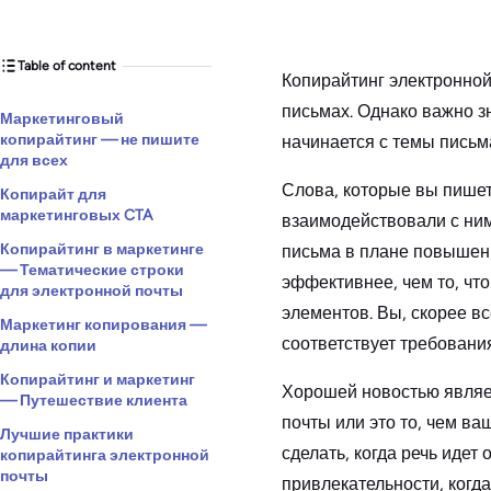
Table of content
Копирайтинг электронной
письмах. Однако важно зн
Маркетинговый
копирайтинг — не пишите
начинается с темы письма
для всех
Слова, которые вы пишет
Копирайт для
маркетинговых CTA
взаимодействовали с ним
Копирайтинг в маркетинге
письма в плане повышени
— Тематические строки
эффективнее, чем то, чт
для электронной почты
элементов. Вы, скорее вс
Маркетинг копирования —
соответствует требования
длина копии
Копирайтинг и маркетинг
Хорошей новостью являет
— Путешествие клиента
почты или это то, чем в
Лучшие практики
сделать, когда речь иде
копирайтинга электронной
почты
привлекательности, когда