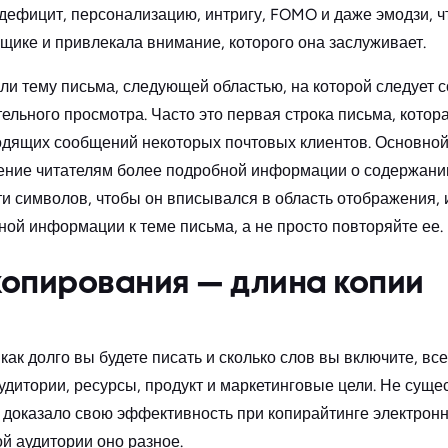
дефицит, персонализацию, интригу, FOMO и даже эмодзи, 
щике и привлекала внимание, которого она заслуживает.
али тему письма, следующей областью, на которой следует 
тельного просмотра. Часто это первая строка письма, котор
одящих сообщений некоторых почтовых клиентов. Основной
ние читателям более подробной информации о содержании 
ти символов, чтобы он вписывался в область отображения, 
ой информации к теме письма, а не просто повторяйте ее.
копирования — длина копии
 как долго вы будете писать и сколько слов вы включите, вс
аудитории, ресурсы, продукт и маркетинговые цели. Не суще
е доказало свою эффективность при копирайтинге электронн
й аудитории оно разное.