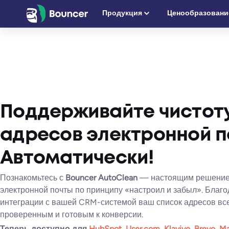
Перейти
Продукция
Ценообразовани
к
содержимому
Поддерживайте чистот
адресов электронной п
Автоматически
!
Познакомьтесь с
Bouncer AutoClean
— настоящим решением
электронной почты по принципу «настроил и забыл». Благ
интеграции с вашей CRM-системой ваш список адресов все
проверенным и готовым к конверсии.
Теперь доступно для
HubSpot
,
User.com
,
Klaviyo
,
Brevo
,
Ma