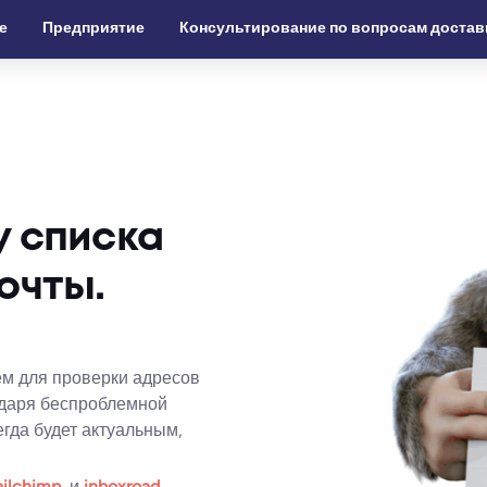
е
Предприятие
Консультирование по вопросам достав
у списка
очты.
 для проверки адресов
одаря беспроблемной
гда будет актуальным,
ilchimp,
и
inboxroad
.