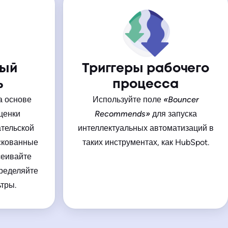
ный
Триггеры рабочего
ь
процесса
а основе
Используйте поле
«Bouncer
оценки
Recommends»
для запуска
ательской
интеллектуальных автоматизаций в
скованные
таких инструментах, как HubSpot.
сеивайте
ределяйте
тры.