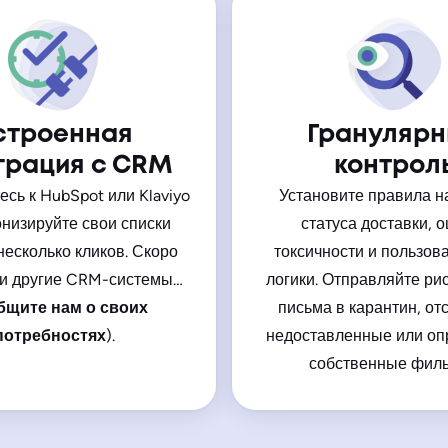
строенная
Грануляр
грация с CRM
контрол
сь к HubSpot или Klaviyo
Установите правила н
онизируйте свои списки
статуса доставки, 
несколько кликов. Скоро
токсичности и пользов
 и другие CRM-системы…
логики. Отправляйте ри
бщите нам о своих
письма в карантин, от
потребностях
).
недоставленные или оп
собственные филь