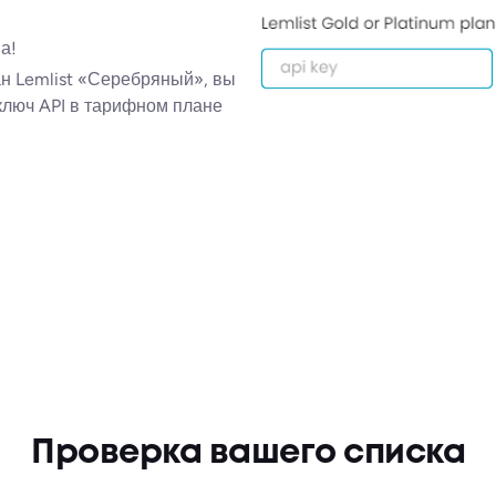
а!
н Lemlist «Серебряный», вы
 ключ API в тарифном плане
Проверка вашего списка