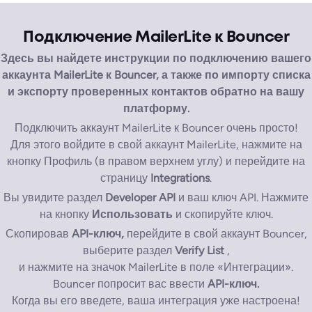
Подключение MailerLite к Bouncer
Здесь вы найдете инструкции по подключению вашего
аккаунта MailerLite к Bouncer, а также по импорту списка
и экспорту проверенных контактов обратно на вашу
платформу.
Подключить аккаунт MailerLite к Bouncer очень просто!
Для этого войдите в свой аккаунт MailerLite, нажмите на
кнопку Профиль (в правом верхнем углу) и перейдите на
страницу
Integrations
.
Вы увидите раздел
Developer API
и ваш ключ API. Нажмите
на кнопку
Использовать
и скопируйте ключ.
Скопировав
API-ключ,
перейдите в свой аккаунт Bouncer,
выберите раздел
Verify List
,
и нажмите на значок MailerLite в поле «Интеграции».
Bouncer попросит вас ввести
API-ключ.
Когда вы его введете, ваша интеграция уже настроена!