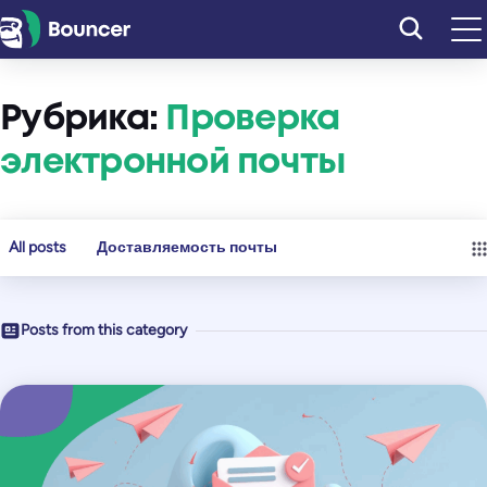
Перейти
к
содержимому
Рубрика:
Проверка
электронной почты
All posts
Доставляемость почты
Posts from this category