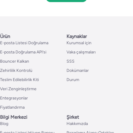
Ürün
Kaynaklar
E-posta Listesi Doğrulama
Kurumsal için
E-posta Doğrulama API’si
Vaka çalışmaları
Bouncer Kalkan
SSS
Zehirlilik Kontrolü
Dokümanlar
Teslim Edilebilirlik Kiti
Durum
Veri Zenginleştirme
Entegrasyonlar
Fiyatlandırma
Bilgi Merkezi
Şirket
Blog
Hakkımızda
E-posta Listesi Hijyen Raporu
Pazarlama Ajansı Ortakları