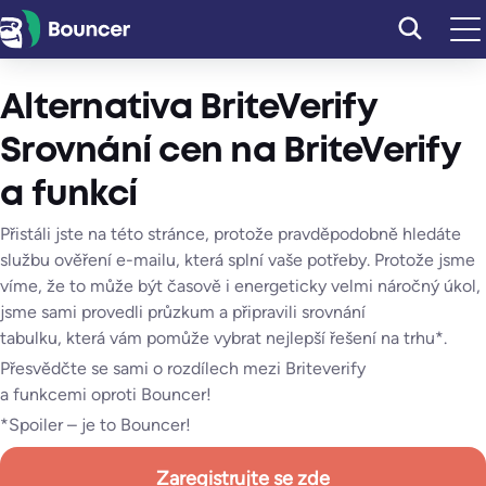
Přeskočit
na
obsah
Alternativa BriteVerify
Srovnání cen na BriteVerify
a funkcí
Přistáli jste na této stránce, protože pravděpodobně hledáte
službu ověření e-mailu, která splní vaše potřeby. Protože jsme
víme, že to může být časově i energeticky velmi náročný úkol,
jsme sami provedli průzkum a připravili srovnání
tabulku, která vám pomůže vybrat nejlepší řešení na trhu*.
Přesvědčte se sami o rozdílech mezi Briteverify
a funkcemi oproti Bouncer!
*Spoiler – je to Bouncer!
Zaregistrujte se zde