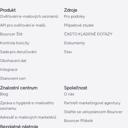
Produkt
Zdroje
Ověřování e-mailových seznamů
Pro podniky
API pro ověřování e-mailů
Případové studie
Bouncer Štít
ČASTO KLADENÉ DOTAZY
Kontrola toxicity
Dokumenty
Sada pro doručování
Stav
Obohacení dat
Integrace
Stanovení cen
Znalostní centrum
Společnost
Blog
O nás
Zpráva o hygieně e-mailového
Partneři marketingové agentury
seznamu
Staňte se velvyslancem Bouncer
Adresář e-mailových marketérů
Bouncer Přátelé
Bezplatné nástroje