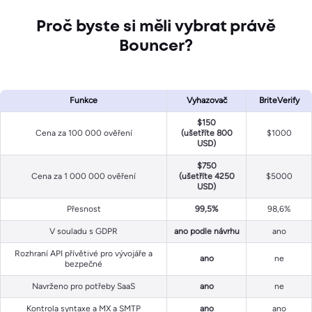
Proč byste si měli vybrat právě
Bouncer?
Funkce
Vyhazovač
BriteVerify
$150
Cena za 100 000 ověření
(ušetříte 800
$1000
USD)
$750
Cena za 1 000 000 ověření
(ušetříte 4250
$5000
USD)
Přesnost
99,5%
98,6%
V souladu s GDPR
ano podle návrhu
ano
Rozhraní API přívětivé pro vývojáře a
ano
ne
bezpečné
Navrženo pro potřeby SaaS
ano
ne
Kontrola syntaxe a MX a SMTP
ano
ano