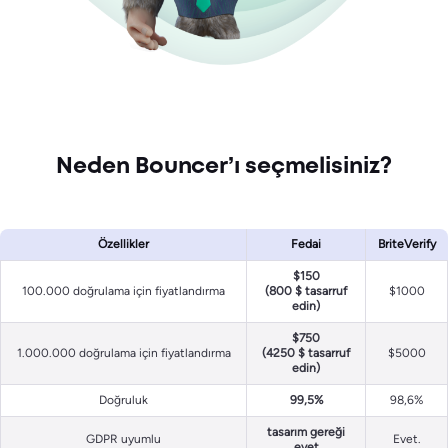
Neden Bouncer’ı seçmelisiniz?
Özellikler
Fedai
BriteVerify
$150
100.000 doğrulama için fiyatlandırma
(800 $ tasarruf
$1000
edin)
$750
1.000.000 doğrulama için fiyatlandırma
(4250 $ tasarruf
$5000
edin)
Doğruluk
99,5%
98,6%
tasarım gereği
GDPR uyumlu
Evet.
evet