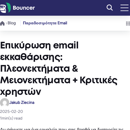
Μετάβαση
στο
περιεχόμενο
Blog
Παραδοσιμότητα Email
Επικύρωση email
εκκαθάρισης:
Πλεονεκτήματα &
Μειονεκτήματα + Κριτικές
χρηστών
Jakub Ziecina
2025-02-20
1
min(s) read
Αν ψάχνετε για ένα εργαλείο που σας βοηθά να διατηρείτε τις