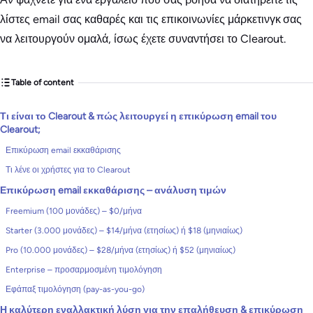
λίστες email σας καθαρές και τις επικοινωνίες μάρκετινγκ σας
να λειτουργούν ομαλά, ίσως έχετε συναντήσει το Clearout.
Table of content
Τι είναι το Clearout & πώς λειτουργεί η επικύρωση email του
Clearout;
Επικύρωση email εκκαθάρισης
Τι λένε οι χρήστες για το Clearout
Επικύρωση email εκκαθάρισης – ανάλυση τιμών
Freemium (100 μονάδες) – $0/μήνα
Starter (3.000 μονάδες) – $14/μήνα (ετησίως) ή $18 (μηνιαίως)
Pro (10.000 μονάδες) – $28/μήνα (ετησίως) ή $52 (μηνιαίως)
Enterprise – προσαρμοσμένη τιμολόγηση
Εφάπαξ τιμολόγηση (pay-as-you-go)
Η καλύτερη εναλλακτική λύση για την επαλήθευση & επικύρωση