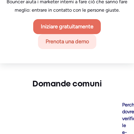
Bouncer aiuta i marketer interni a fare ciò che sanno fare
meglio: entrare in contatto con le persone giuste.
Iniziare gratuitamente
Prenota una demo
Domande comuni
Perc
dovr
verif
le
e-