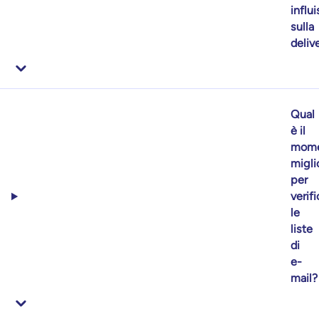
influ
sulla
delive
Qual
è il
mome
migli
per
verif
le
liste
di
e-
mail?