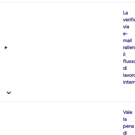
La
verifi
via
e-
mail
rallen
il
fluss
di
lavor
inter
Vale
la
pena
di