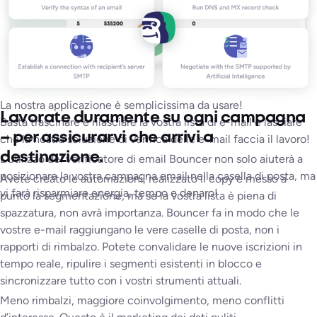
La nostra applicazione è semplicissima da usare!
Lavorate duramente su ogni campagna
Basta trascinare e rilasciare la vostra lista di e-mail e lasciare
– per assicurarvi che arrivi a
che la nostra soluzione di verifica delle e-mail faccia il lavoro!
Indirizzi di posta elettronica ospitati da Google e Microsoft
destinazione.
L’utilizzo del verificatore di email Bouncer non solo aiuterà a
Il filtro antispam protegge gli indirizzi e-mail,
posizionare la vostra campagna email nella casella di posta, ma
Avete creato le automazioni, realizzato il copy e messo a
vi farà risparmiare energia, tempo e denaro!
Indirizzi e-mail ospitati da provider di nicchia.
punto la segmentazione, ma se la vostra lista è piena di
spazzatura, non avrà importanza. Bouncer fa in modo che le
vostre e-mail raggiungano le vere caselle di posta, non i
rapporti di rimbalzo. Potete convalidare le nuove iscrizioni in
tempo reale, ripulire i segmenti esistenti in blocco e
sincronizzare tutto con i vostri strumenti attuali.
Meno rimbalzi, maggiore coinvolgimento, meno conflitti