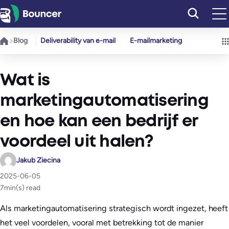
Ga
naar
de
Blog
Deliverability van e-mail
E-mailmarketing
inhoud
Wat is
marketingautomatisering
en hoe kan een bedrijf er
voordeel uit halen?
Jakub Ziecina
2025-06-05
7
min(s) read
Als marketingautomatisering strategisch wordt ingezet, heeft
het veel voordelen, vooral met betrekking tot de manier