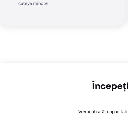
câteva minute
Începeț
Verificați atât capacitate