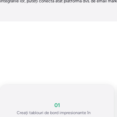
integrările lor, puteți conecta atât platforma dvs. de email mark
01
Creați tablouri de bord impresionante în