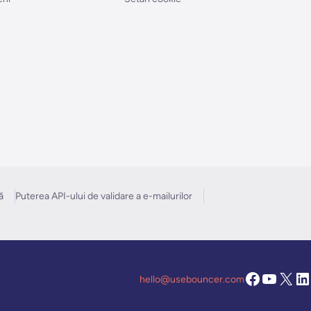
ă
Puterea API-ului de validare a e-mailurilor
hello@usebouncer.com