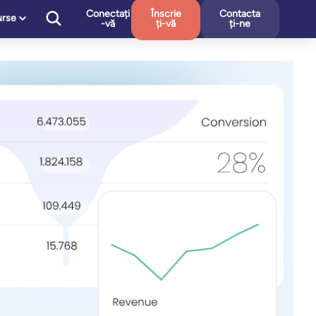
Conectați
Înscrie
Contacta
urse
-vă
ți-vă
ți-ne