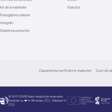
Kit de livrabilitate
Statutul
Îmbogățirea datelor
Integrări
Stabilirea prețurilor
Clasamentul verificării e-mailurilor
Cum să ver
© 2017-2026Toate
drepturile rezervate.
Realizat cu ❤️ în Wroclaw, 🇵🇱. Găzduit în
🇪🇺.