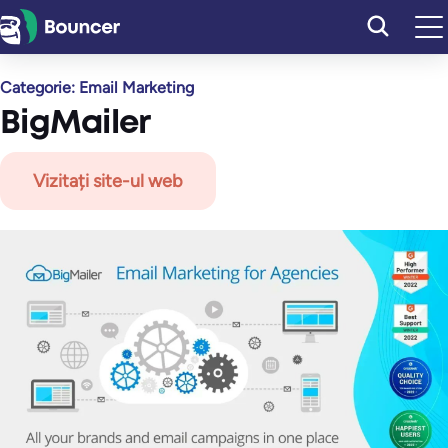
Sari
la
conținut
Categorie:
Email Marketing
BigMailer
Vizitați site-ul web