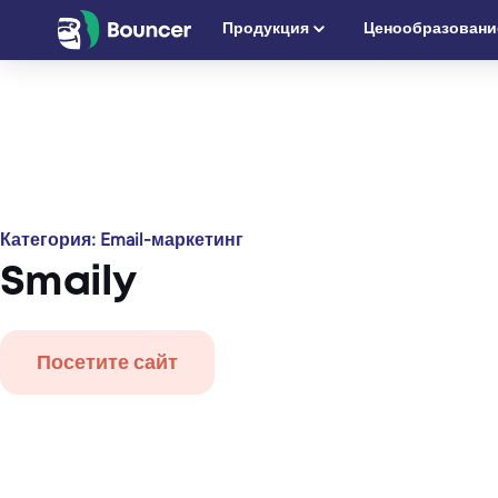
Перейти
Продукция
Ценообразовани
к
содержимому
Категория:
Email-маркетинг
Smaily
Посетите сайт