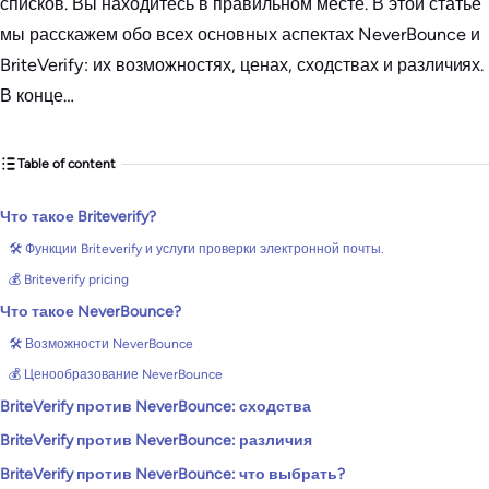
списков. Вы находитесь в правильном месте. В этой статье
мы расскажем обо всех основных аспектах NeverBounce и
BriteVerify: их возможностях, ценах, сходствах и различиях.
В конце…
Table of content
Что такое Briteverify?
🛠️ Функции Briteverify и услуги проверки электронной почты.
💰 Briteverify pricing
Что такое NeverBounce?
🛠️ Возможности NeverBounce
💰 Ценообразование NeverBounce
BriteVerify против NeverBounce: сходства
BriteVerify против NeverBounce: различия
BriteVerify против NeverBounce: что выбрать?