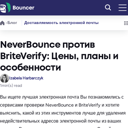
Перейти
к
содержимому
Блог
Доставляемость электронной почты
NeverBounce против
BriteVerify: Цены, планы и
особенности
Izabela Harbarczyk
1
min(s) read
Вы ищете лучшая электронная почта Вы познакомились с
сервисами проверки NeverBounce и BriteVerify и хотите
выяснить, какой из этих инструментов лучше для удаления
недействительных адресов электронной почты из ваших