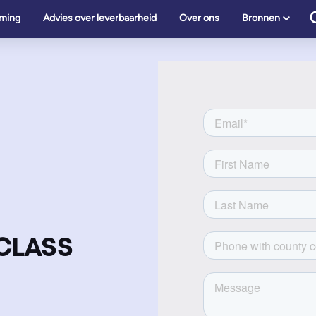
ming
Advies over leverbaarheid
Over ons
Bronnen
CLASS