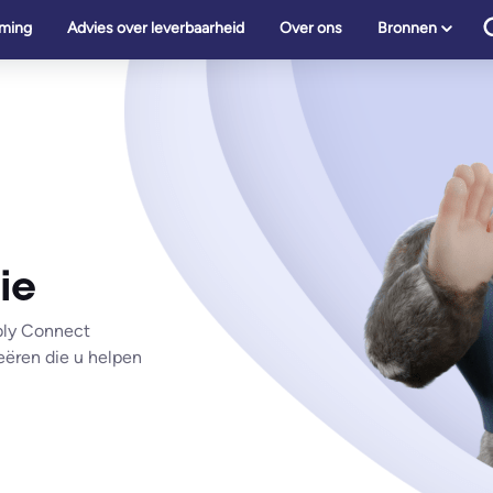
ming
Advies over leverbaarheid
Over ons
Bronnen
ie
bbly Connect
eëren die u helpen