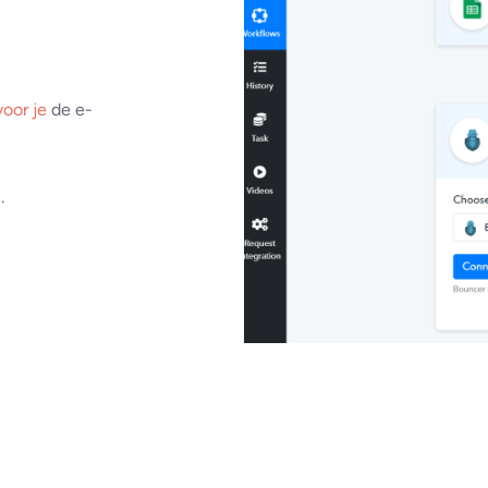
voor je
de e-
.