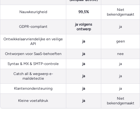
Niet
Nauwkeurigheid
99,5%
bekendgemaakt
ja volgens
GDPR-compliant
ja
ontwerp
Ontwikkelaarvriendelijke en veilige
ja
geen
API
Ontworpen voor SaaS-behoeften
ja
nee
Syntax & MX & SMTP-controle
ja
ja
Catch all & wegwerp e-
ja
ja
maildetectie
Klantenondersteuning
ja
ja
Niet
Kleine voetafdruk
ja
bekendgemaakt