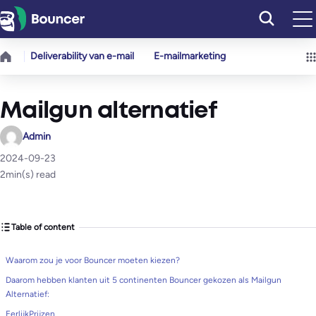
Ga
naar
de
Deliverability van e-mail
E-mailmarketing
inhoud
Mailgun alternatief
Admin
2024-09-23
2
min(s) read
Table of content
Waarom zou je voor Bouncer moeten kiezen?
Daarom hebben klanten uit 5 continenten Bouncer gekozen als Mailgun
Alternatief:
EerlijkPrijzen