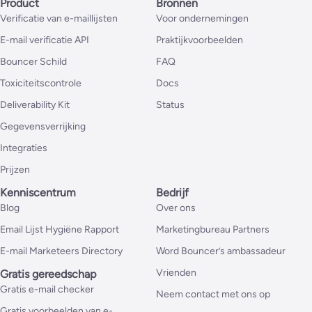
Product
Bronnen
Verificatie van e-maillijsten
Voor ondernemingen
E-mail verificatie API
Praktijkvoorbeelden
Bouncer Schild
FAQ
Toxiciteitscontrole
Docs
Deliverability Kit
Status
Gegevensverrijking
Integraties
Prijzen
Kenniscentrum
Bedrijf
Blog
Over ons
Email Lijst Hygiëne Rapport
Marketingbureau Partners
E-mail Marketeers Directory
Word Bouncer’s ambassadeur
Vrienden
Gratis gereedschap
Gratis e-mail checker
Neem contact met ons op
Gratis voorbeelden van e-