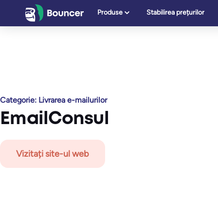
Sari
Produse
Stabilirea prețurilor
la
conținut
Categorie:
Livrarea e-mailurilor
EmailConsul
Vizitați site-ul web