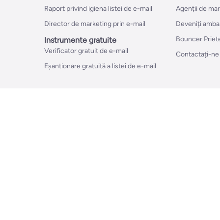
Raport privind igiena listei de e-mail
Agenții de ma
Director de marketing prin e-mail
Deveniți amba
Bouncer Priet
Instrumente gratuite
Verificator gratuit de e-mail
Contactați-ne
Eșantionare gratuită a listei de e-mail
ificați adresele de e-mail?
Totul despre verificarea e-mailurilor în mas
Cât de des ar trebui să-mi curăț lista de e-mailuri?