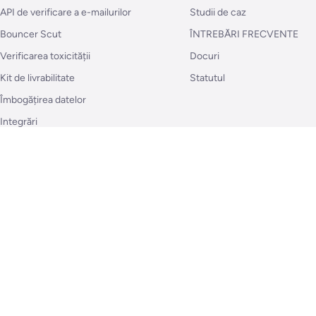
API de verificare a e-mailurilor
Studii de caz
Bouncer Scut
ÎNTREBĂRI FRECVENTE
Verificarea toxicității
Docuri
Kit de livrabilitate
Statutul
Îmbogățirea datelor
Integrări
Stabilirea prețurilor
Clasamentul verificării e-mailurilor
Cum să ver