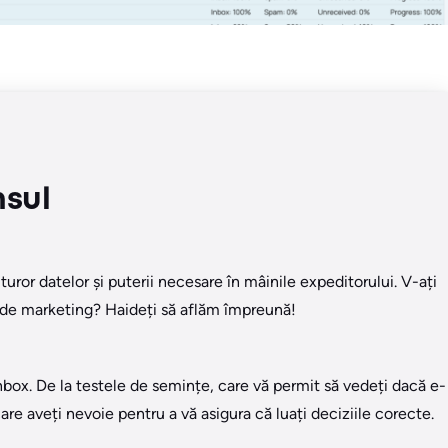
nsul
turor datelor și puterii necesare în mâinile expeditorului. V-ați
s. de marketing? Haideți să aflăm împreună!
box. De la testele de semințe, care vă permit să vedeți dacă e-
re aveți nevoie pentru a vă asigura că luați deciziile corecte.