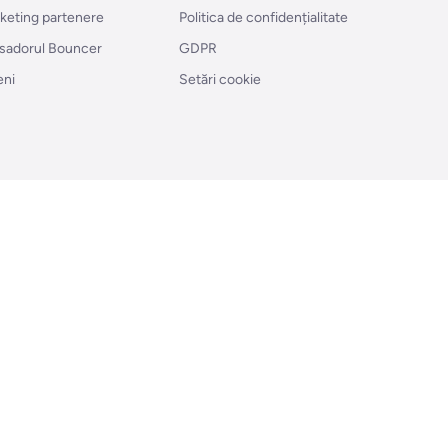
rketing partenere
Politica de confidențialitate
sadorul Bouncer
GDPR
eni
Setări cookie
ă
Puterea API-ului de validare a e-mailurilor