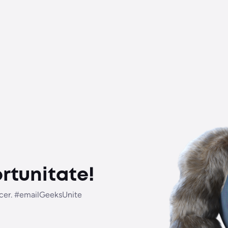
rtunitate!
uncer. #emailGeeksUnite