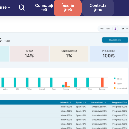
Conectați
Înscrie
Contacta
urse
-vă
ți-vă
ți-ne