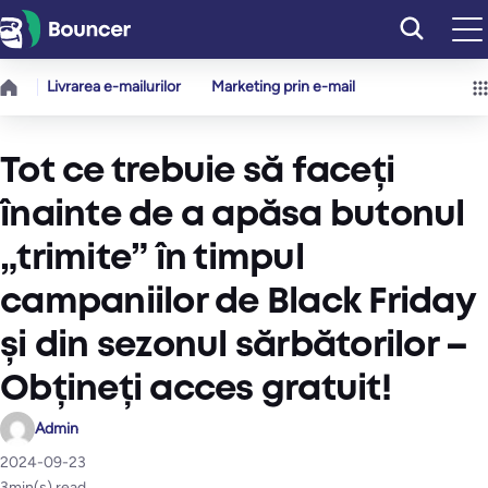
Sari
la
conținut
Livrarea e-mailurilor
Marketing prin e-mail
Tot ce trebuie să faceți
înainte de a apăsa butonul
„trimite” în timpul
campaniilor de Black Friday
și din sezonul sărbătorilor –
Obțineți acces gratuit!
Admin
2024-09-23
3
min(s) read