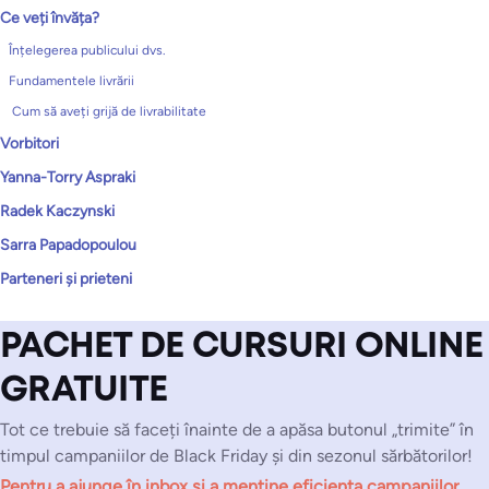
Ce veți învăța?
Înțelegerea publicului dvs.
Fundamentele livrării
Cum să aveți grijă de livrabilitate
Vorbitori
Yanna-Torry Aspraki
Radek Kaczynski
Sarra Papadopoulou
Parteneri și prieteni
PACHET DE CURSURI ONLINE
GRATUITE
Tot ce trebuie să faceți înainte de a apăsa butonul „trimite” în
timpul campaniilor de Black Friday și din sezonul sărbătorilor!
Pentru a ajunge în inbox și a menține eficiența campaniilor.