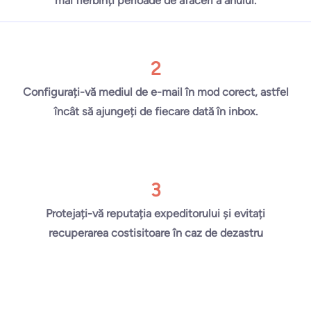
mai fierbinți perioade de afaceri a anului.
2
Configurați-vă mediul de e-mail în mod corect, astfel
încât să ajungeți de fiecare dată în inbox.
3
Protejați-vă reputația expeditorului și evitați
recuperarea costisitoare în caz de dezastru