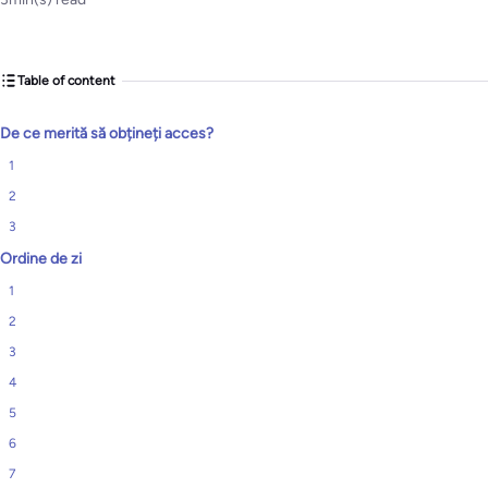
Table of content
De ce merită să obțineți acces?
1
2
3
Ordine de zi
1
2
3
4
5
6
7