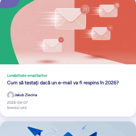
Livrabilitate email
Saritor
Cum să testați dacă un e-mail va fi respins în 2026?
Jakub Ziecina
2026-04-07
5
min(s) citit