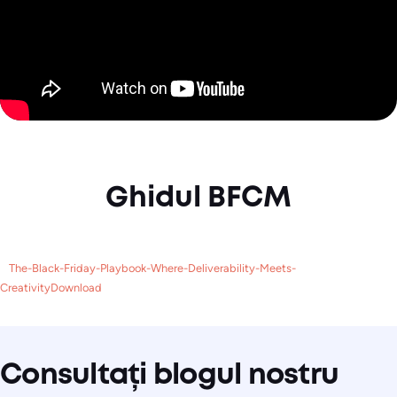
Ghidul BFCM
The-Black-Friday-Playbook-Where-Deliverability-Meets-
CreativityDownload
Consultați blogul nostru