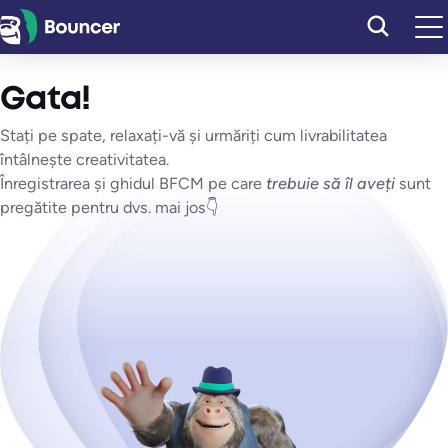
Sari
la
conținut
Gata!
Stați pe spate, relaxați-vă și urmăriți cum livrabilitatea
întâlnește creativitatea.
Înregistrarea și ghidul BFCM pe care
trebuie să îl aveți
sunt
pregătite pentru dvs. mai jos👇