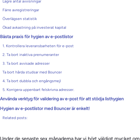
Lägre antal avvisningar
Färre avregistreringar
Överlägsen statistik
Ökad avkastning på investerat kapital
Bästa praxis för hygien av e-postlistor
1. Kontrollera leveransbarheten för e-post
2. Ta bort inaktiva prenumeranter
3. Ta bort avvisade adresser
Ta bort hårda studsar med Bouncer
4. Ta bort dubbla och engångsmejl
5. Korrigera uppenbart felskrivna adresser.
Använda verktyg för validering av e-post för att stödja listhygien
Hygien av e-postlistor med Bouncer är enkelt!
Related posts:
Under de senaste sex månaderna har vi hört väldigt mycket om