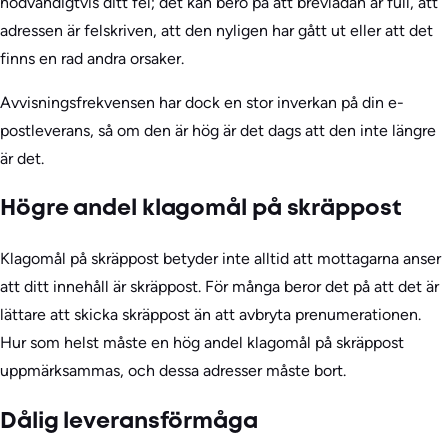
nödvändigtvis ditt fel; det kan bero på att brevlådan är full, att
adressen är felskriven, att den nyligen har gått ut eller att det
finns en rad andra orsaker.
Avvisningsfrekvensen har dock en stor inverkan på din e-
postleverans, så om den är hög är det dags att den inte längre
är det.
Högre andel klagomål på skräppost
Klagomål på skräppost betyder inte alltid att mottagarna anser
att ditt innehåll är skräppost. För många beror det på att det är
lättare att skicka skräppost än att avbryta prenumerationen.
Hur som helst måste en hög andel klagomål på skräppost
uppmärksammas, och dessa adresser måste bort.
Dålig leveransförmåga