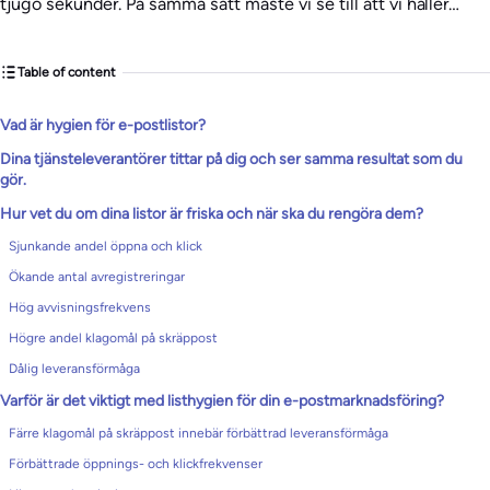
tjugo sekunder. På samma sätt måste vi se till att vi håller…
Table of content
Vad är hygien för e-postlistor?
Dina tjänsteleverantörer tittar på dig och ser samma resultat som du
gör.
Hur vet du om dina listor är friska och när ska du rengöra dem?
Sjunkande andel öppna och klick
Ökande antal avregistreringar
Hög avvisningsfrekvens
Högre andel klagomål på skräppost
Dålig leveransförmåga
Varför är det viktigt med listhygien för din e-postmarknadsföring?
Färre klagomål på skräppost innebär förbättrad leveransförmåga
Förbättrade öppnings- och klickfrekvenser