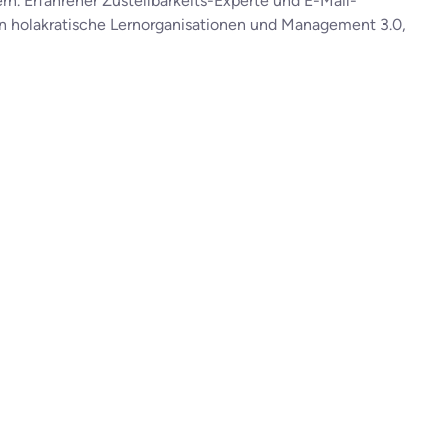
. Erfahrener Zustellbarkeits-Experte und E-Mail-
h in holakratische Lernorganisationen und Management 3.0,