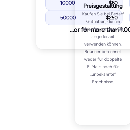
DMARK test
10000
$
60
Preisgestaltung
SpamAssassin test
Kaufen Sie bei Bedarf
50000
$
250
Guthaben, die nie
Mos
…or for more than 1.
ablaufen, so dass Sie
sie jederzeit
2
$
verwenden können.
Bouncer berechnet
2,500
weder für doppelte
E-Mails noch für
50
IPs / do
„unbekannte“
Ergebnisse.
Star
You get with Pro plan:
Inbox placement test
IP & domain blocklist 