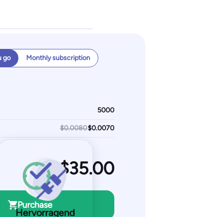
ular
ard
u go
Monthly subscription
month
emails
s monitored
 free
$0.0080
Purchase
Hervorragend