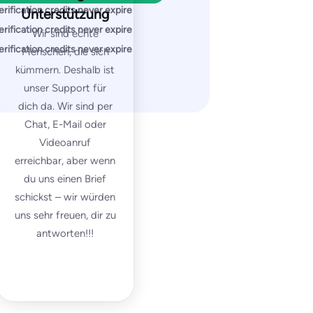
erification credits never expire
Unterstützung
erification credits never expire
Wir sind echte
erification credits never expire
Menschen, die sich
kümmern. Deshalb ist
rise
unser Support für
tom
dich da. Wir sind per
Chat, E-Mail oder
t emails
Videoanruf
erreichbar, aber wenn
s monitored
du uns einen Brief
schickst – wir würden
 free
uns sehr freuen, dir zu
antworten!!!
p