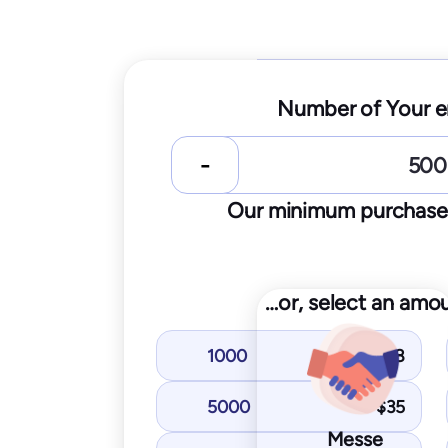
S
Number of Your e
2
$
250
t
10
IPs / do
Our minimum purchase s
Star
…or, select an amo
You get with Starter plan
1000
$
8
Inbox placement test
IP & domain blocklist 
5000
$
35
SPF and DKIM tests
Messe