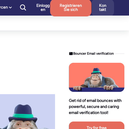
Einlogg
Registrieren
Kon
rcen
en
Sie sich
takt
Bouncer Email verification
Get rid of email bounces with
powerful, secure and caring
email verification tool!
Try for free