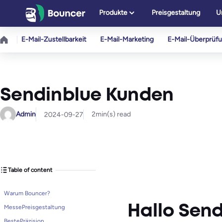
Zum
Produkte
Preisgestaltung
U
Inhalt
springen
E-Mail-Zustellbarkeit
E-Mail-Marketing
E-Mail-Überprüf
Sendinblue Kunden
Admin
2
min(s) read
2024-09-27
Table of content
Warum Bouncer?
Hallo Sen
MessePreisgestaltung
BestePräzision