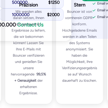
500000
$
1250
DMARK test
Email v
Präzision
Stern
SpamAssassin test
Email v
Wir werden alles
Bouncer ist von
1000000
$
2000
Email v
daran setzen, Ihnen
vornherein GDPR-
t Popular
000.000
Contact Us
die genauesten
konform.
Enterp
Pro
Ergebnisse zu liefern,
Hochgeladene Emails
Cus
50
die wir bekommen
werden in allen Teilen
/month
können! Lassen Sie
des Systems
unlimited
tes
test emails
Ihre E-Mails mit
anonymisiert. Sie
Bouncer verifizieren
haben die
∞
IPs / domain
mains monitored
und genießen Sie
Möglichkeit, Ihre
unsere
Verifizierungsergebnis
Start for
t for free
hervorragende
99,5%
se auf Wunsch
+
Genauigkeit
der
dauerhaft zu löschen.
Everything from Pro plus:
erhaltenen
Ergebnisse.
Multi-organizational set-u
s
Custom Agreements
tests