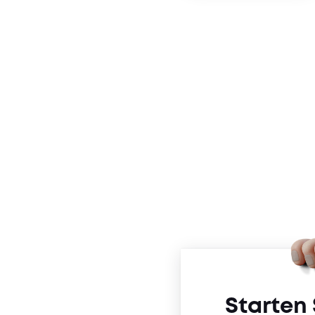
SPF and DKIM tests
DMARC test
SpamAssassin test
Starten 