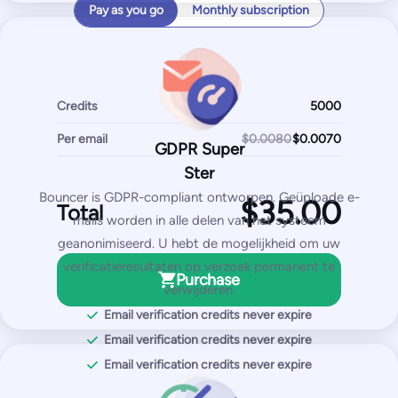
Pay as you go
Monthly subscription
DMARK test
SpamAssassin test
Most Popular
Credits
Pro
Per email
250
$0.0080
$
GDPR Super
/month
Ster
2,500
test emails
Bouncer is GDPR-compliant ontworpen. Geüploade e-
Total
50
IPs / domains monitored
mails worden in alle delen van het systeem
geanonimiseerd. U hebt de mogelijkheid om uw
Start for free
verificatieresultaten op verzoek permanent te
Purchase
verwijderen.
Email verification credits never expire
You get with Pro plan:
Email verification credits never expire
Inbox placement tests
Email verification credits never expire
IP & domain blocklist tests