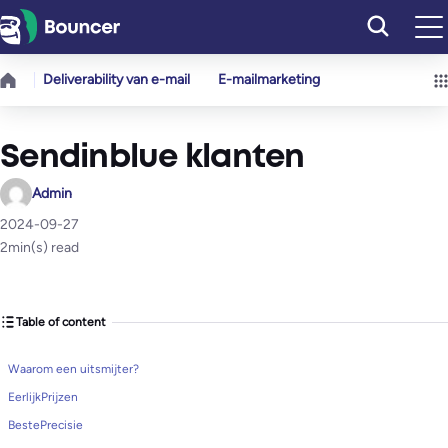
Ga
naar
de
Deliverability van e-mail
E-mailmarketing
inhoud
Sendinblue klanten
Admin
2024-09-27
2
min(s) read
Table of content
Waarom een uitsmijter?
EerlijkPrijzen
BestePrecisie