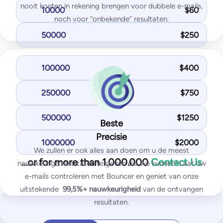
nooit kosten in rekening brengen voor dubbele e-mails,
10000
$
60
SpamAssassin test
noch voor “onbekende” resultaten.
50000
$
250
Most Popular
Standard
100000
$
400
125
$
/month
250000
$
750
1,000
test emails
25
IPs / domains monitored
500000
$
1250
Beste
Start for free
Precisie
1000000
$
2000
We zullen er ook alles aan doen om u de meest
…or for more than 1.000.000
Contact Us
nauwkeurige resultaten te geven die we kunnen! Laat uw
You get with Standard plan:
e-mails controleren met Bouncer en geniet van onze
Inbox placement tests
uitstekende
99,5%+
nauwkeurigheid
van de ontvangen
IP & domain blocklist tests
resultaten.
SPF and DKIM tests