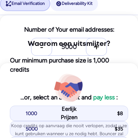
Email Verification
Deliverability Kit
Starter
Number of Your email addresses:
25
$
/month
Waarom een uitsmijter?
250
test emails
10
IPs / domains monitored
Our minimum purchase size is 1,000
credits
Start for free
…or, select an amount and
pay less
:
You get with Starter plan:
Eerlijk
Inbox placement tests
1000
$
8
Prijzen
IP & domain blocklist tests
Koop credits op aanvraag die nooit verlopen, zodat u ze
SPF and DKIM tests
5000
$
35
kunt gebruiken wanneer u ze nodig hebt. Bouncer zal
DMARK test