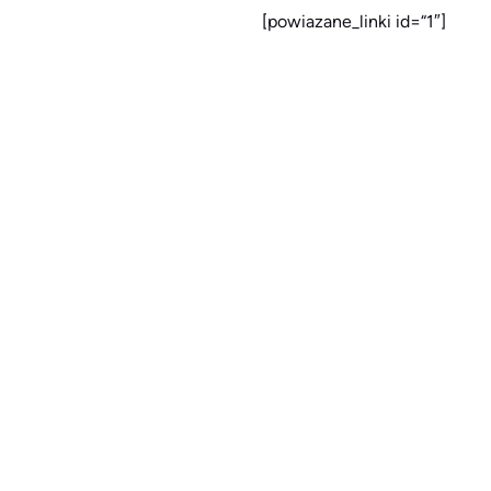
[powiazane_linki id=“1″]