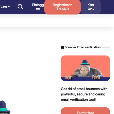
Einlogg
Registrieren
Kon
rcen
en
Sie sich
takt
Bouncer Email verification
Get rid of email bounces with
powerful, secure and caring
email verification tool!
Try for free