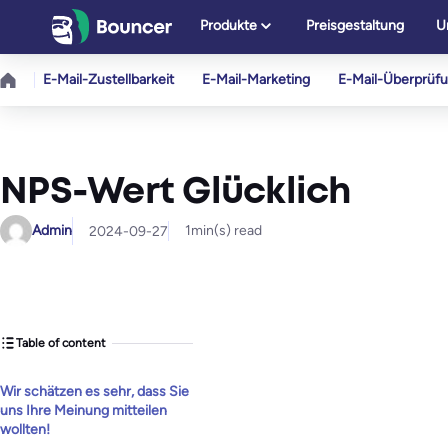
Zum
Produkte
Preisgestaltung
U
Inhalt
springen
E-Mail-Zustellbarkeit
E-Mail-Marketing
E-Mail-Überprüf
NPS-Wert Glücklich
Admin
1
min(s) read
2024-09-27
Table of content
Wir schätzen es sehr, dass Sie
uns Ihre Meinung mitteilen
wollten!