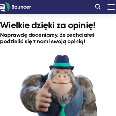
Przejdź
do
treści
Wielkie dzięki za opinię!
Naprawdę doceniamy, że zechciałeś
podzielić się z nami swoją opinią!