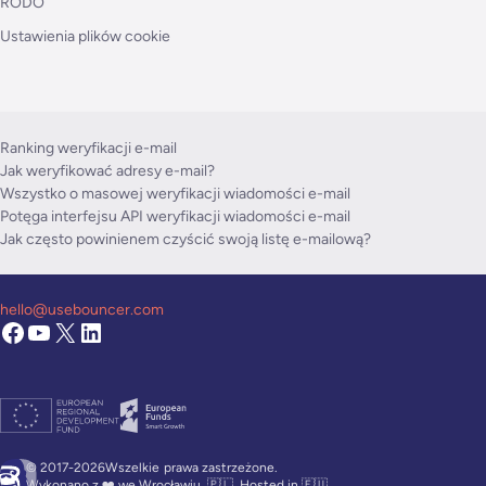
RODO
Ustawienia plików cookie
Ranking weryfikacji e-mail
Jak weryfikować adresy e-mail?
Wszystko o masowej weryfikacji wiadomości e-mail
Potęga interfejsu API weryfikacji wiadomości e-mail
Jak często powinienem czyścić swoją listę e-mailową?
hello@usebouncer.com
© 2017-2026Wszelkie
prawa zastrzeżone.
Wykonano z ❤️ we Wrocławiu, 🇵🇱. Hosted in 🇪🇺.