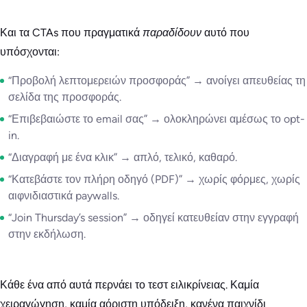
Και τα CTAs που πραγματικά
παραδίδουν
αυτό που
υπόσχονται:
“Προβολή λεπτομερειών προσφοράς” → ανοίγει απευθείας τη
σελίδα της προσφοράς.
“Επιβεβαιώστε το email σας” → ολοκληρώνει αμέσως το opt-
in.
“Διαγραφή με ένα κλικ” → απλό, τελικό, καθαρό.
“Κατεβάστε τον πλήρη οδηγό (PDF)” → χωρίς φόρμες, χωρίς
αιφνιδιαστικά paywalls.
“Join Thursday’s session” → οδηγεί κατευθείαν στην εγγραφή
στην εκδήλωση.
Κάθε ένα από αυτά περνάει το τεστ ειλικρίνειας. Καμία
χειραγώγηση, καμία αόριστη υπόδειξη, κανένα παιχνίδι