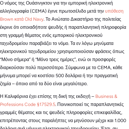
Ο νόμος της Ουάσινγκτον για την εμπορική ηλεκτρονική
αλληλογραφία (CEMA) έγινε πρωτοσέλιδο μετά την
υπόθεση
Brown κατά Old Navy
. Το Ανώτατο Δικαστήριο της πολιτείας
έκρινε ότι
οποιαδήποτε
ψευδής ή παραπλανητική πληροφορία
στη γραμμή θέματος ενός εμπορικού ηλεκτρονικού
ταχυδρομείου παραβιάζει το νόμο. Τα εν λόγω μηνύματα
ηλεκτρονικού ταχυδρομείου χρησιμοποιούσαν φράσεις όπως
“Μόνο σήμερα” ή “Μόνο τρεις ημέρες”, ενώ οι προσφορές
διαρκούσαν πολύ περισσότερο. Σύμφωνα με το CEMA, κάθε
μήνυμα μπορεί να κοστίσει 500 δολάρια ή την πραγματική
ζημία – όποιο από τα δύο είναι μεγαλύτερο.
Η Καλιφόρνια έχει επίσης τη δική της εκδοχή –
Business &
Professions Code §17529.5
. Ποινικοποιεί τις παραπλανητικές
γραμμές θέματος και τις ψευδείς πληροφορίες επικεφαλίδας,
επιτρέποντας στους παραλήπτες να μηνύσουν μέχρι και 1.000
δολάρια ανά μήνυμα ηλεκτρονικού ταχυδρομείου. Έτσι, αν