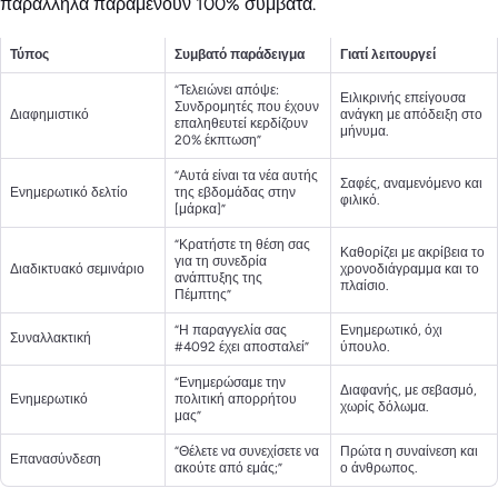
παράλληλα παραμένουν 100% συμβατά.
Τύπος
Συμβατό παράδειγμα
Γιατί λειτουργεί
“Τελειώνει απόψε:
Ειλικρινής επείγουσα
Συνδρομητές που έχουν
Διαφημιστικό
ανάγκη με απόδειξη στο
επαληθευτεί κερδίζουν
μήνυμα.
20% έκπτωση”
“Αυτά είναι τα νέα αυτής
Σαφές, αναμενόμενο και
Ενημερωτικό δελτίο
της εβδομάδας στην
φιλικό.
[μάρκα]”
“Κρατήστε τη θέση σας
Καθορίζει με ακρίβεια το
για τη συνεδρία
Διαδικτυακό σεμινάριο
χρονοδιάγραμμα και το
ανάπτυξης της
πλαίσιο.
Πέμπτης”
“Η παραγγελία σας
Ενημερωτικό, όχι
Συναλλακτική
#4092 έχει αποσταλεί”
ύπουλο.
“Ενημερώσαμε την
Διαφανής, με σεβασμό,
Ενημερωτικό
πολιτική απορρήτου
χωρίς δόλωμα.
μας”
“Θέλετε να συνεχίσετε να
Πρώτα η συναίνεση και
Επανασύνδεση
ακούτε από εμάς;”
ο άνθρωπος.