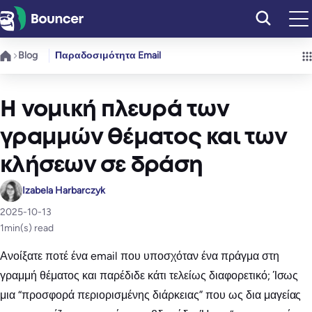
Μετάβαση
στο
περιεχόμενο
Blog
Παραδοσιμότητα Email
Η νομική πλευρά των
γραμμών θέματος και των
κλήσεων σε δράση
Izabela Harbarczyk
2025-10-13
1
min(s) read
Ανοίξατε ποτέ ένα email που υποσχόταν ένα πράγμα στη
γραμμή θέματος και παρέδιδε κάτι τελείως διαφορετικό; Ίσως
μια “προσφορά περιορισμένης διάρκειας” που ως δια μαγείας