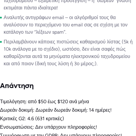
ταχυδρομείου – εξαιρετική προσέγγιση – η “δωρεάν” γνώση
εκτιμάται πάντα ιδιαίτερα!
Αναλυτής αντιγράφων email – οι αλγόριθμοί τους θα
αναλύσουν το περιεχόμενο του email σας σε σχέση με τον
κατάλογο των “λέξεων spam”.
Περιλαμβάνουν κάποιες πιστώσεις καθαρισμού λίστας (5k ή
10k ανάλογα με το σχέδιο), ωστόσο, δεν είναι σαφές πώς
καθαρίζονται αυτά τα μηνύματα ηλεκτρονικού ταχυδρομείου
και από ποιον (δική τους λύση ή 3ο μέρος;).
Απάντηση
Τιμολόγηση: από $50 έως $120 ανά μήνα
Δωρεάν δοκιμή: Δωρεάν δωρεάν δοκιμή: 14 ημέρες!
Κριτικές G2: 4.6 (631 κριτικές)
Ενσωματώσεις: Δεν υπάρχουν πληροφορίες!
Συμμόρφωση με τον GDPR: Δεν υπάρχουν πληροφορίες!