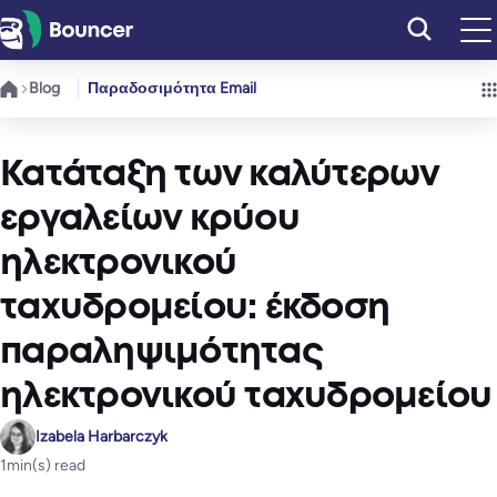
Μετάβαση
στο
περιεχόμενο
Blog
Παραδοσιμότητα Email
Κατάταξη των καλύτερων
εργαλείων κρύου
ηλεκτρονικού
ταχυδρομείου: έκδοση
παραληψιμότητας
ηλεκτρονικού ταχυδρομείου
Izabela Harbarczyk
1
min(s) read