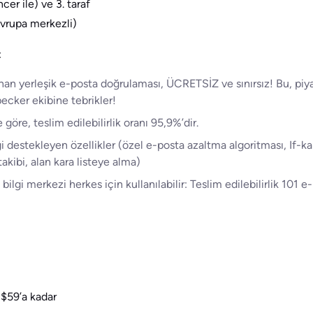
er ile) ve 3. taraf
vrupa merkezli)
:
nan yerleşik e-posta doğrulaması, ÜCRETSİZ ve sınırsız! Bu, pi
cker ekibine tebrikler!
öre, teslim edilebilirlik oranı 95,9%’dir.
ği destekleyen özellikler (özel e-posta azaltma algoritması, If-k
takibi, alan kara listeye alma)
ilgi merkezi herkes için kullanılabilir: Teslim edilebilirlik 101 e
 $59’a kadar