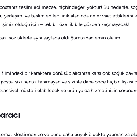
stanız teslim edilmezse, hiçbir değeri yoktur! Bu nedenle, soğ
 yerleşimi ve teslim edilebilirlik alanında neler vaat ettiklerini v
işimiz olduğu için – tek bir özellik bile gözden kaçmayacak!
zı sözlüklerle aynı sayfada olduğumuzdan emin olalım
 filmindeki bir karaktere dönüşüp alıcınıza karşı çok soğuk da
osta, sizi henüz tanımayan ve sizinle daha önce hiçbir ilişkisi 
potansiyel müşteri olabilecek ve ürün ya da hizmetinizin sorunun
aracı
otomatikleştirmenize ve bunu daha büyük ölçekte yapmanıza olan