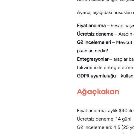
Ayrıca, aşağıdaki hususları 
Fiyatlandırma
– hesap başı
Ücretsiz deneme
– Aracın 
G2 incelemeleri
– Mevcut v
puanları nedir?
Entegrasyonlar
– araçlar b
takviminizle entegre etme 
GDPR uyumluluğu
– kullan
Ağaçkakan
Fiyatlandırma: aylık $40 il
Ücretsiz deneme: 14 gün!
G2 incelemeleri: 4,5 (25 