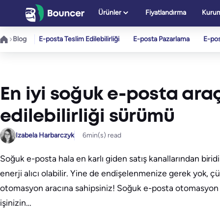
İçeriğe
Ürünler
Fiyatlandırma
Kurum
geç
Blog
E-posta Teslim Edilebilirliği
E-posta Pazarlama
E-po
En iyi soğuk e-posta araç
edilebilirliği sürümü
Izabela Harbarczyk
6
min(s) read
Soğuk e-posta hala en karlı giden satış kanallarından bi
enerji alıcı olabilir. Yine de endişelenmenize gerek yok, 
otomasyon aracına sahipsiniz! Soğuk e-posta otomasyon s
işinizin…