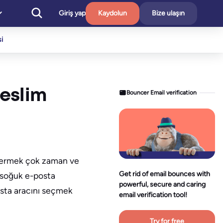
Giriş yap
Kaydolun
Bize ulaşın
i
teslim
Bouncer Email verification
öndermek çok zaman ve
Get rid of email bounces with
e soğuk e-posta
powerful, secure and caring
osta aracını seçmek
email verification tool!
Try for free