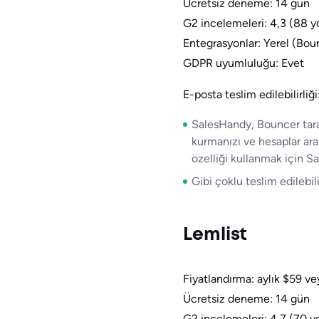
Ücretsiz deneme: 14 gün
G2 incelemeleri: 4,3 (88 
Entegrasyonlar: Yerel (Boun
GDPR uyumluluğu: Evet
E-posta teslim edilebilirliği
SalesHandy, Bouncer taraf
kurmanızı ve hesaplar ara
özelliği kullanmak için S
Gibi çoklu teslim edilebili
Lemlist
Fiyatlandırma: aylık $59 ve
Ücretsiz deneme: 14 gün
G2 incelemeleri: 4,7 (70 