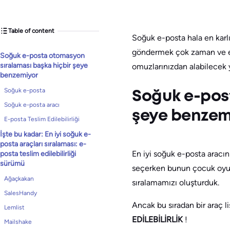
Table of content
Soğuk e-posta hala en karlı
göndermek çok zaman ve ene
Soğuk e-posta otomasyon
sıralaması başka hiçbir şeye
omuzlarınızdan alabilecek 
benzemiyor
Soğuk e-posta
Soğuk e-pos
Soğuk e-posta aracı
şeye benzem
E-posta Teslim Edilebilirliği
İşte bu kadar: En iyi soğuk e-
posta araçları sıralaması: e-
En iyi soğuk e-posta aracın
posta teslim edilebilirliği
sürümü
seçerken bunun çocuk oyun
Ağaçkakan
sıralamamızı oluşturduk.
SalesHandy
Ancak bu sıradan bir araç l
Lemlist
EDİLEBİLİRLİK
!
Mailshake