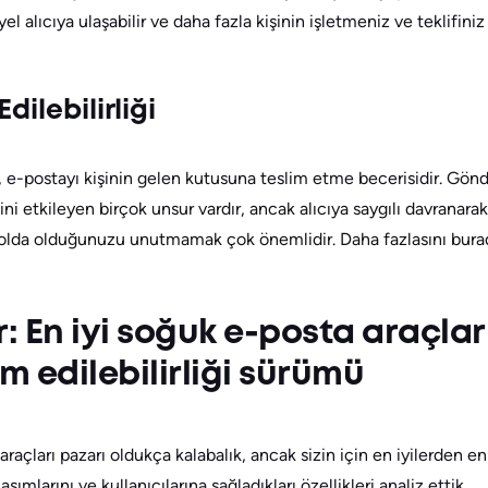
l alıcıya ulaşabilir ve daha fazla kişinin işletmeniz ve teklifin
dilebilirliği
i, e-postayı kişinin gelen kutusuna teslim etme becerisidir. Gönd
ini etkileyen birçok unsur vardır, ancak alıcıya saygılı davranarak 
 yolda olduğunuzu unutmamak çok önemlidir. Daha fazlasını burad
: En iyi soğuk e-posta araçlar
m edilebilirliği sürümü
çları pazarı oldukça kalabalık, ancak sizin için en iyilerden en 
aşımlarını ve kullanıcılarına sağladıkları özellikleri analiz ettik.