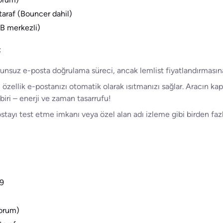
 taraf (Bouncer dahil)
B merkezli)
:
unsuz e-posta doğrulama süreci, ancak lemlist fiyatlandırmasına 
ellik e-postanızı otomatik olarak ısıtmanızı sağlar. Aracın kapsa
biri – enerji ve zaman tasarrufu!
yı test etme imkanı veya özel alan adı izleme gibi birden fazla
99
yorum)