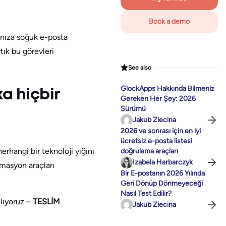
Book a demo
şınıza soğuk e-posta
tık bu görevleri
See also
GlockApps Hakkında Bilmeniz
a hiçbir
Gereken Her Şey: 2026
Sürümü
Jakub Ziecina
2026 ve sonrası için en iyi
ücretsiz e-posta listesi
erhangi bir teknoloji yığını
doğrulama araçları
Izabela Harbarczyk
masyon araçları
Bir E-postanın 2026 Yılında
Geri Dönüp Dönmeyeceği
Nasıl Test Edilir?
alıyoruz –
TESLİM
Jakub Ziecina