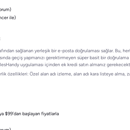
yorum)
cer ile)
:
ından sağlanan yerleşik bir e-posta doğrulaması sağlar. Bu, he
sında geçiş yapmanızı gerektirmeyen süper basit bir doğrulama 
alesHandy uygulaması içinden ek kredi satın almanız gerekecekti
rlik özellikleri: Özel alan adı izleme, alan adı kara listeye alma, z
ya $99’dan başlayan fiyatlarla
yorum)