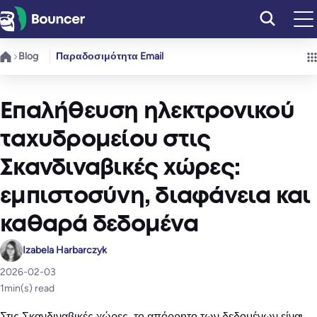
Μετάβαση
στο
περιεχόμενο
Blog
Παραδοσιμότητα Email
Επαλήθευση ηλεκτρονικού
ταχυδρομείου στις
Σκανδιναβικές χώρες:
εμπιστοσύνη, διαφάνεια και
καθαρά δεδομένα
Izabela Harbarczyk
2026-02-03
1
min(s) read
Στις Σκανδιναβικές χώρες, το απόρρητο των δεδομένων είναι