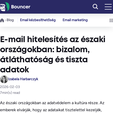
Ugrás
a
tartalomhoz
Blog
Email kézbesíthetőség
Email marketing
E-mail hitelesítés az északi
országokban: bizalom,
átláthatóság és tiszta
adatok
Izabela Harbarczyk
2026-02-03
7
min(s) read
Az északi országokban az adatvédelem a kultúra része. Az
emberek elvárják, hogy az adataikat tisztelettel kezeljék,