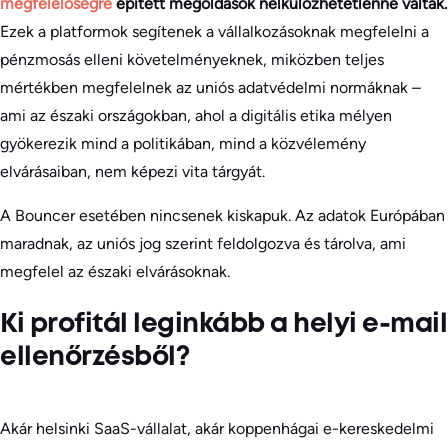
megfelelőségre
épített megoldások nélkülözhetetlenné váltak.
Ezek a platformok segítenek a vállalkozásoknak megfelelni a
pénzmosás elleni követelményeknek, miközben teljes
mértékben megfelelnek az uniós adatvédelmi normáknak –
ami az északi országokban, ahol a digitális etika mélyen
gyökerezik mind a politikában, mind a közvélemény
elvárásaiban, nem képezi vita tárgyát.
A Bouncer esetében nincsenek kiskapuk. Az adatok Európában
maradnak, az uniós jog szerint feldolgozva és tárolva, ami
megfelel az északi elvárásoknak.
Ki profitál leginkább a helyi e-mail
ellenőrzésből?
Akár helsinki SaaS-vállalat, akár koppenhágai e-kereskedelmi