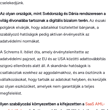
cselekedjünk.
Az olyan országok, mint Svédország és Dánia rendszeresen a
világ élvonalába tartoznak a digitális bizalom terén.
Az északi
polgárok elvárják, hogy adataikkal tisztelettel bánjanak, a
szabályozó hatóságok pedig aktívan érvényesítik az
adatvédelmi normákat.
A Schrems II. ítélet óta, amely érvénytelenítette az
adatvédelmi pajzsot, az EU és az USA közötti adattovábbítás
szigorú ellenőrzés alatt áll. A skandináv hatóságok is
csatlakoztak ezekhez az aggodalmakhoz, és arra ösztönzik a
vállalkozásokat, hogy tartsák az adatokat helyben, és kerüljék
az olyan eszközöket, amelyek nem garantálják a teljes
megfelelést.
Ilyen szabályozási környezetben a kifejezetten a
SaaS AML-