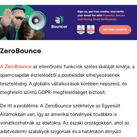
ZeroBounce
A ZeroBounce
az ellenőrzési funkciók széles skáláját kínálja, a
spamcsapdák észlelésétől a postaládák elhelyezésének
teszteléséig. A globális vállalkozások körében népszerű, és
megfelelő szintű GDPR-megfelelőséget biztosít.
De itt a probléma: A ZeroBounce székhelye az Egyesült
Államokban van, így az amerikai törvények továbbra is
vonatkozhatnak az adatokra. Az északi országokban, ahol az
adatvédelmi szabályok szigorúak és a határokon átnyúló