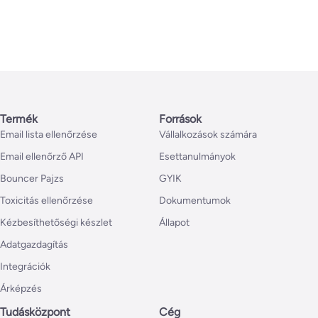
Termék
Források
Email lista ellenőrzése
Vállalkozások számára
Email ellenőrző API
Esettanulmányok
Bouncer Pajzs
GYIK
Toxicitás ellenőrzése
Dokumentumok
Kézbesíthetőségi készlet
Állapot
Adatgazdagítás
Integrációk
Árképzés
Tudásközpont
Cég