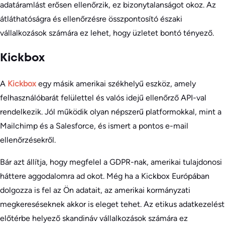
adatáramlást erősen ellenőrzik, ez bizonytalanságot okoz. Az
átláthatóságra és ellenőrzésre összpontosító északi
vállalkozások számára ez lehet, hogy üzletet bontó tényező.
Kickbox
A
Kickbox
egy másik amerikai székhelyű eszköz, amely
felhasználóbarát felülettel és valós idejű ellenőrző API-val
rendelkezik. Jól működik olyan népszerű platformokkal, mint a
Mailchimp és a Salesforce, és ismert a pontos e-mail
ellenőrzésekről.
Bár azt állítja, hogy megfelel a GDPR-nak, amerikai tulajdonosi
háttere aggodalomra ad okot. Még ha a Kickbox Európában
dolgozza is fel az Ön adatait, az amerikai kormányzati
megkereséseknek akkor is eleget tehet. Az etikus adatkezelést
előtérbe helyező skandináv vállalkozások számára ez