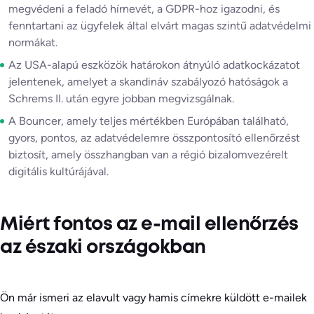
megvédeni a feladó hírnevét, a GDPR-hoz igazodni, és
fenntartani az ügyfelek által elvárt magas szintű adatvédelmi
normákat.
Az USA-alapú eszközök határokon átnyúló adatkockázatot
jelentenek, amelyet a skandináv szabályozó hatóságok a
Schrems II. után egyre jobban megvizsgálnak.
A Bouncer, amely teljes mértékben Európában található,
gyors, pontos, az adatvédelemre összpontosító ellenőrzést
biztosít, amely összhangban van a régió bizalomvezérelt
digitális kultúrájával.
Miért fontos az e-mail ellenőrzés
az északi országokban
Ön már ismeri az elavult vagy hamis címekre küldött e-mailek