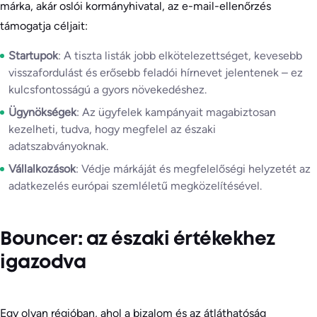
márka, akár oslói kormányhivatal, az e-mail-ellenőrzés
támogatja céljait:
Startupok
: A tiszta listák jobb elkötelezettséget, kevesebb
visszafordulást és erősebb feladói hírnevet jelentenek – ez
kulcsfontosságú a gyors növekedéshez.
Ügynökségek
: Az ügyfelek kampányait magabiztosan
kezelheti, tudva, hogy megfelel az északi
adatszabványoknak.
Vállalkozások
: Védje márkáját és megfelelőségi helyzetét az
adatkezelés európai szemléletű megközelítésével.
Bouncer: az északi értékekhez
igazodva
Egy olyan régióban, ahol a bizalom és az átláthatóság