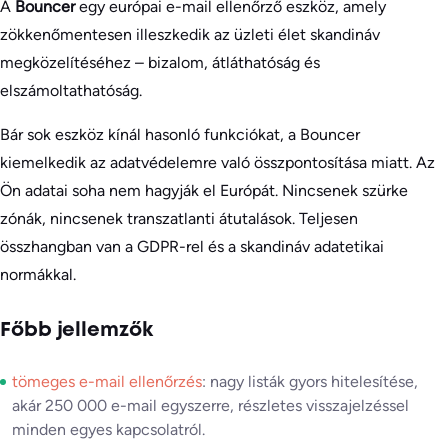
A
Bouncer
egy európai e-mail ellenőrző eszköz, amely
zökkenőmentesen illeszkedik az üzleti élet skandináv
megközelítéséhez – bizalom, átláthatóság és
elszámoltathatóság.
Bár sok eszköz kínál hasonló funkciókat, a Bouncer
kiemelkedik az adatvédelemre való összpontosítása miatt. Az
Ön adatai soha nem hagyják el Európát. Nincsenek szürke
zónák, nincsenek transzatlanti átutalások. Teljesen
összhangban van a GDPR-rel és a skandináv adatetikai
normákkal.
Főbb jellemzők
tömeges e-mail ellenőrzés
: nagy listák gyors hitelesítése,
akár 250 000 e-mail egyszerre, részletes visszajelzéssel
minden egyes kapcsolatról.