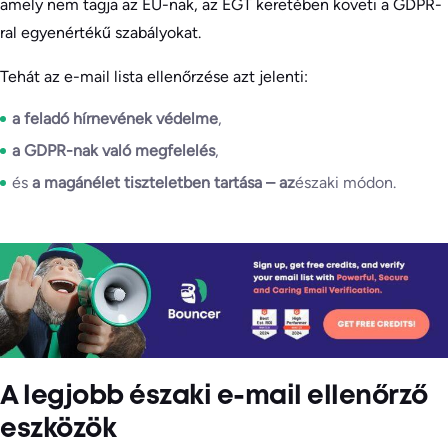
amely nem tagja az EU-nak, az EGT keretében követi a GDPR-
ral egyenértékű szabályokat.
Tehát az e-mail lista ellenőrzése azt jelenti:
a feladó hírnevének védelme
,
a GDPR-nak való megfelelés
,
és
a magánélet tiszteletben tartása – az
északi módon.
A legjobb északi e-mail ellenőrző
eszközök