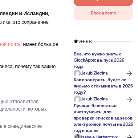
нляндии и Исландии
,
Book a demo
ктика, это сохранение
See also
ной почты
имеет большое
Все, что нужно знать о
GlockApps: выпуск 2026
знеса, почему так важно
года
Jakub Ziecina
Как проверить, будет ли
письмо отскакивать в 2026
году?
Jakub Ziecina
цию отправителя,
Лучшие бесплатные
циальности, которых
инструменты для
проверки списков адресов
электронной почты на 2026
рые скандинавские
год и далее
Izabela Harbarczyk