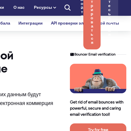
т
т
о
р
е
ки
О нас
Ресурсы
й
и
с
т
р
ь
и
о
с
в
н
бала
Интеграции
API проверки электронной почты
а
а
т
м
ь
и
с
я
ной
Bouncer Email verification
ые
 их данным будут
Get rid of email bounces with
лектронная коммерция
powerful, secure and caring
email verification tool!
Try for free