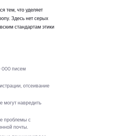
я тем, что уделяет
опу. Здесь нет серых
авским стандартам этики
0 000 писем
гистрации, отсеивание
е могут навредить
те проблемы с
онной почты.