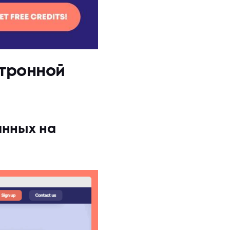
ктронной
анных на