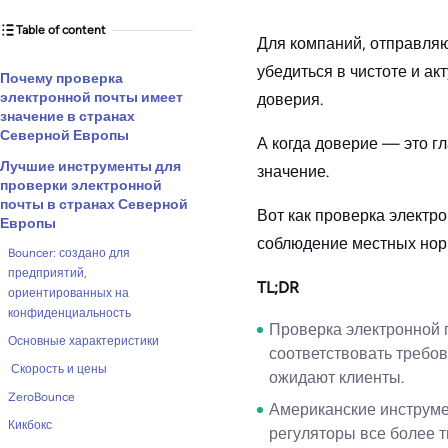
Table of content
Для компаний, отправля
убедиться в чистоте и ак
Почему проверка
электронной почты имеет
доверия.
значение в странах
Северной Европы
А когда доверие — это г
Лучшие инструменты для
значение.
проверки электронной
почты в странах Северной
Вот как проверка электр
Европы
соблюдение местных норм
Bouncer: создано для
предприятий,
TL;DR
ориентированных на
конфиденциальность
Проверка электронной 
Основные характеристики
соответствовать требо
Скорость и цены
ожидают клиенты.
ZeroBounce
Американские инструме
Кикбокс
регуляторы все более т