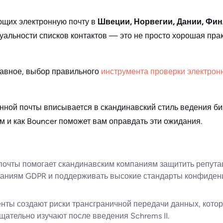
ющих электронную почту в
Швеции, Норвегии, Дании, Фи
туальности списков контактов — это не просто хорошая пра
лавное, выбор правильного
инструмента проверки электрон
онной почты вписывается в скандинавский стиль ведения би
 и как Bouncer поможет вам оправдать эти ожидания.
почты помогает скандинавским компаниям защитить репута
ваниям GDPR и поддерживать высокие стандарты конфиден
нты создают риски трансграничной передачи данных, кото
щательно изучают после введения Schrems II.