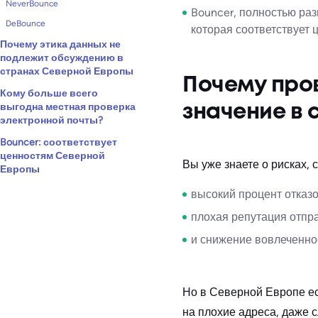
NeverBounce
Bouncer, полностью ра
DeBounce
которая соответствует 
Почему этика данных не
подлежит обсуждению в
странах Северной Европы
Почему про
Кому больше всего
выгодна местная проверка
значение в
электронной почты?
Bouncer: соответствует
ценностям Северной
Вы уже знаете о рисках,
Европы
высокий процент отказо
плохая репутация отпр
и снижение вовлеченно
Но в Северной Европе ес
на плохие адреса, даже 