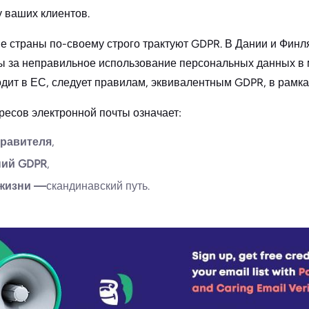
у ваших клиентов.
ие страны по-своему строго трактуют GDPR. В Дании и Фин
 за неправильное использование персональных данных в 
одит в ЕС, следует правилам, эквивалентным GDPR, в рамка
дресов электронной почты означает:
правителя
,
ний GDPR
,
 жизни —
скандинавский путь.