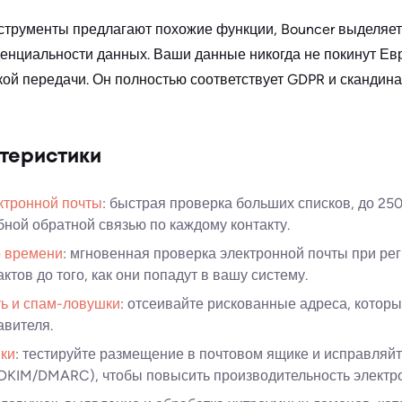
нструменты предлагают похожие функции, Bouncer выделяетс
нциальности данных. Ваши данные никогда не покинут Евр
ской передачи. Он полностью соответствует GDPR и скандин
теристики
ктронной почты
: быстрая проверка больших списков, до 25
ной обратной связью по каждому контакту.
о времени
: мгновенная проверка электронной почты при ре
ктов до того, как они попадут в вашу систему.
ть и спам-ловушки
: отсеивайте рискованные адреса, которы
авителя.
ки
: тестируйте размещение в почтовом ящике и исправляй
DKIM/DMARC), чтобы повысить производительность электр