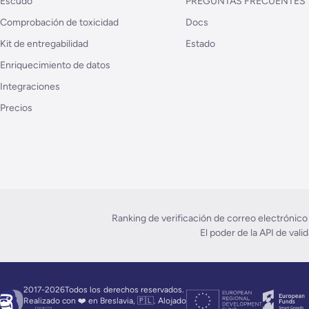
Escudo
PREGUNTAS FRECUENTES
Comprobación de toxicidad
Docs
Kit de entregabilidad
Estado
Enriquecimiento de datos
Integraciones
Precios
Ranking de verificación de correo electrónico
El poder de la API de val
2017-2026Todos los
derechos reservados.
Realizado con ❤️ en Breslavia, 🇵🇱. Alojado