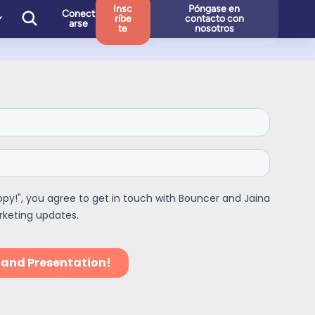
Insc
Póngase en
Conect
ríbe
contacto con
arse
te
nosotros