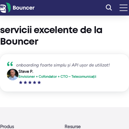
Sari
la
conținut
servicii excelente de la
Bouncer
onboarding foarte simplu și API ușor de utilizat!
Steve P.
Envisioner + Cofondator + CTO – Telecomunicații
Produs
Resurse