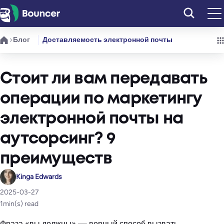
Перейти
к
содержимому
Блог
Доставляемость электронной почты
Стоит ли вам передавать
операции по маркетингу
электронной почты на
аутсорсинг? 9
преимуществ
Kinga Edwards
2025-03-27
1
min(s) read
Фраза «вы должны» — верный способ вызвать