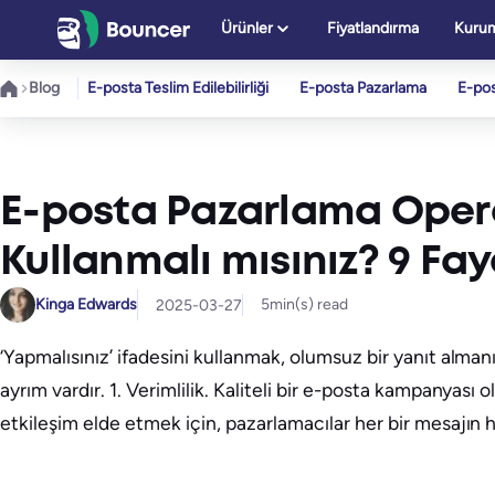
İçeriğe
Ürünler
Fiyatlandırma
Kurum
geç
Blog
E-posta Teslim Edilebilirliği
E-posta Pazarlama
E-po
E-posta Pazarlama Oper
Kullanmalı mısınız? 9 Fa
Kinga Edwards
5
min(s) read
2025-03-27
‘Yapmalısınız’ ifadesini kullanmak, olumsuz bir yanıt alman
ayrım vardır. 1. Verimlilik. Kaliteli bir e-posta kampany
etkileşim elde etmek için, pazarlamacılar her bir mesajın 