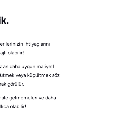
k.
rilerinizin ihtiyaçlarını
ı olabilir!
ktan daha uygun maliyetli
büyütmek veya küçültmek söz
ak görülür.
i hale gelmemeleri ve daha
ıca olabilir!