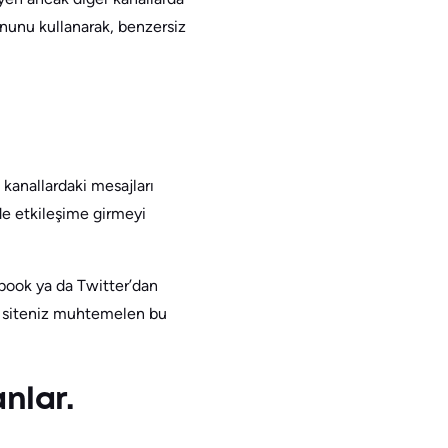
yonunu kullanarak, benzersiz
kanallardaki mesajları
ede etkileşime girmeyi
ebook ya da Twitter’dan
b siteniz muhtemelen bu
nlar.