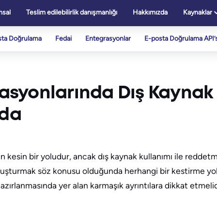
sal
Teslim edilebilirlik danışmanlığı
Hakkımızda
Kaynaklar
sta Doğrulama
Fedai
Entegrasyonlar
E-posta Doğrulama API’s
asyonlarında Dış Kaynak
yda
ın kesin bir yoludur, ancak dış kaynak kullanımı ile reddet
ası oluşturmak söz konusu olduğunda herhangi bir kestirme 
hazırlanmasında yer alan karmaşık ayrıntılara dikkat etmel