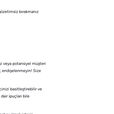
gözetimsiz bırakmanız
 veya potansiyel müşteri
n; endişelenmeyin! Size
izi basitleştirebilir ve
dair ipuçları bile