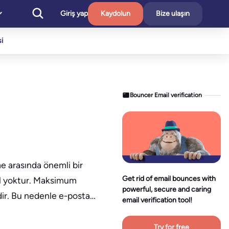
Giriş yap
Kaydolun
Bize ulaşın
i
Bouncer Email verification
me arasında önemli bir
Get rid of email bounces with
yol yoktur. Maksimum
powerful, secure and caring
idir. Bu nedenle e-posta…
email verification tool!
Try for free