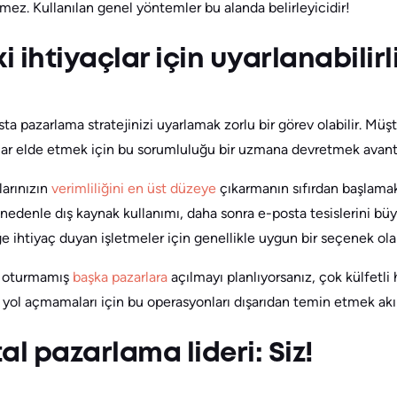
rmez. Kullanılan genel yöntemler bu alanda belirleyicidir!
i ihtiyaçlar için uyarlanabilirli
ta pazarlama stratejinizi uyarlamak zorlu bir görev olabilir. Müşte
lar elde etmek için bu sorumluluğu bir uzmana devretmek avantajl
arınızın
verimliliğini en üst düzeye
çıkarmanın sıfırdan başlama
u nedenle dış kaynak kullanımı, daha sonra e-posta tesislerini 
 ihtiyaç duyan işletmeler için genellikle uygun bir seçenek olar
ı oturmamış
başka pazarlara
açılmayı planlıyorsanız, çok külfetl
yol açmamaları için bu operasyonları dışarıdan temin etmek akıll
ital pazarlama lideri: Siz!