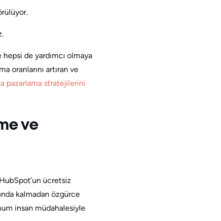
örülüyor.
z.
e hepsi de yardımcı olmaya
ma oranlarını artıran ve
a pazarlama stratejilerini
tme ve
! HubSpot’un ücretsiz
zorunda kalmadan özgürce
mum insan müdahalesiyle