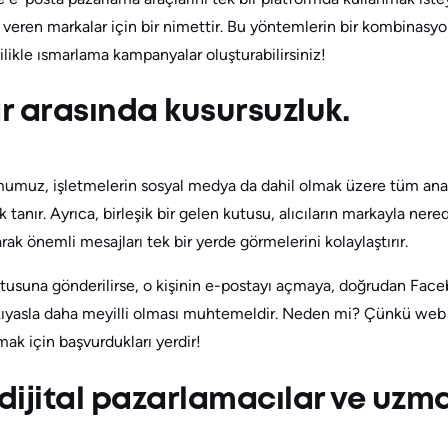
zin veren markalar için bir nimettir. Bu yöntemlerin bir kombinas
mlilikle ısmarlama kampanyalar oluşturabilirsiniz!
ar arasında kusursuzluk.
umuz, işletmelerin sosyal medya da dahil olmak üzere tüm ana 
tanır. Ayrıca, birleşik bir gelen kutusu, alıcıların markayla ner
ak önemli mesajları tek bir yerde görmelerini kolaylaştırır.
kutusuna gönderilirse, o kişinin e-postayı açmaya, doğrudan Fac
 kıyasla daha meyilli olması muhtemeldir. Neden mi? Çünkü we
 almak için başvurdukları yerdir!
 dijital pazarlamacılar ve uzma