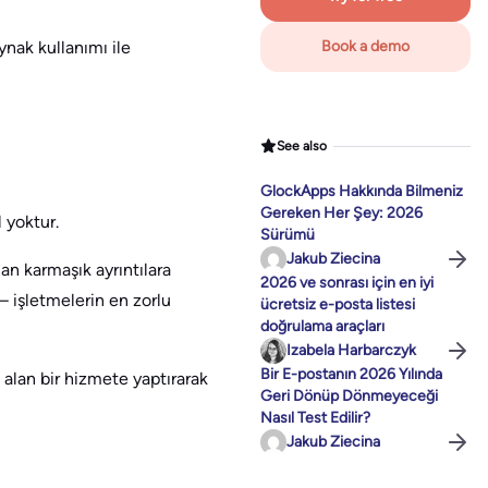
ynak kullanımı ile
Book a demo
See also
GlockApps Hakkında Bilmeniz
Gereken Her Şey: 2026
 yoktur.
Sürümü
Jakub Ziecina
an karmaşık ayrıntılara
2026 ve sonrası için en iyi
 işletmelerin en zorlu
ücretsiz e-posta listesi
doğrulama araçları
Izabela Harbarczyk
Bir E-postanın 2026 Yılında
 alan bir hizmete yaptırarak
Geri Dönüp Dönmeyeceği
Nasıl Test Edilir?
Jakub Ziecina