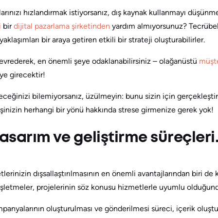
arınızı hızlandırmak istiyorsanız, dış kaynak kullanmayı düşün
i
bir
dijital pazarlama şirketinden
yardım almıyorsunuz? Tecrübeli
aklaşımları bir araya getiren etkili bir strateji oluşturabilirler.
evrederek, en önemli şeye odaklanabilirsiniz – olağanüstü
müşte
ye girecektir!
ireceğinizi bilemiyorsanız, üzülmeyin: bunu sizin için gerçekleşt
, işinizin herhangi bir yönü hakkında strese girmenize gerek yok!
asarım ve geliştirme süreçleri
lerinizin dışsallaştırılmasının en önemli avantajlarından biri de 
 işletmeler, projelerinin söz konusu hizmetlerle uyumlu olduğun
panyalarının oluşturulması ve gönderilmesi süreci, içerik oluş