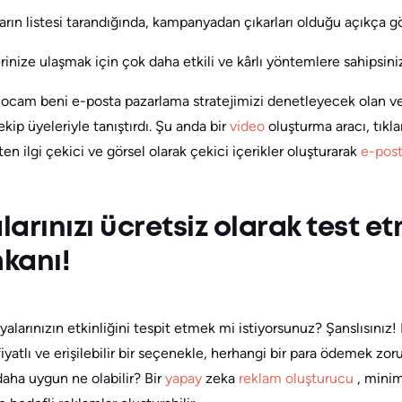
ların listesi tarandığında, kampanyadan çıkarları olduğu açıkça g
erinize ulaşmak için çok daha etkili ve kârlı yöntemlere sahipsini
ocam beni e-posta pazarlama stratejimizi denetleyecek olan v
kip üyeleriyle tanıştırdı. Şu anda bir
video
oluşturma aracı, tıkla
en ilgi çekici ve görsel olarak çekici içerikler oluşturarak
e-post
arınızı ücretsiz olarak test e
mkanı!
larınızın etkinliğini tespit etmek mi istiyorsunuz? Şanslısınız
iyatlı ve erişilebilir bir seçenekle, herhangi bir para ödemek 
daha uygun ne olabilir? Bir
yapay
zeka
reklam oluşturucu
, mini