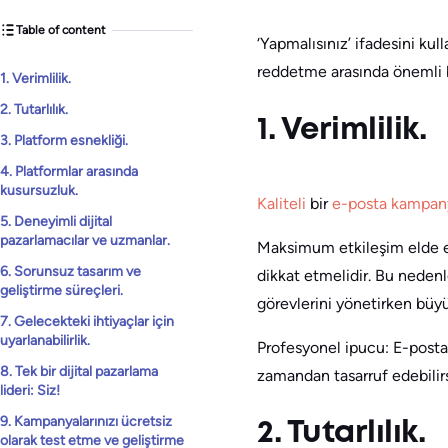
Table of content
‘Yapmalısınız’ ifadesini ku
reddetme arasında önemli bi
1. Verimlilik.
2. Tutarlılık.
1. Verimlilik.
3. Platform esnekliği.
4. Platformlar arasında
kusursuzluk.
Kaliteli
bir
e-posta kampan
5. Deneyimli dijital
pazarlamacılar ve uzmanlar.
Maksimum etkileşim elde et
6. Sorunsuz tasarım ve
dikkat etmelidir. Bu neden
geliştirme süreçleri.
görevlerini yönetirken büy
7. Gelecekteki ihtiyaçlar için
uyarlanabilirlik.
Profesyonel ipucu: E-posta 
8. Tek bir dijital pazarlama
zamandan tasarruf edebilirs
lideri: Siz!
9. Kampanyalarınızı ücretsiz
2. Tutarlılık.
olarak test etme ve geliştirme