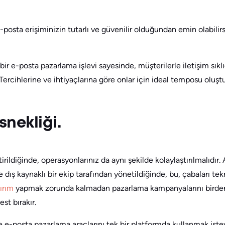
-posta erişiminizin tutarlı ve güvenilir olduğundan emin olabilirsi
bir e-posta pazarlama işlevi sayesinde, müşterilerle iletişim sıkl
Tercihlerine ve ihtiyaçlarına göre onlar için ideal temposu oluşt
snekliği.
tirildiğinde, operasyonlarınız da aynı şekilde kolaylaştırılmalıdır.
 dış kaynaklı bir ekip tarafından yönetildiğinde, bu, çabaları t
ırım
yapmak zorunda kalmadan pazarlama kampanyalarını birden
st bırakır.
ke e-posta pazarlama araçlarını tek bir platformda kullanmak ist