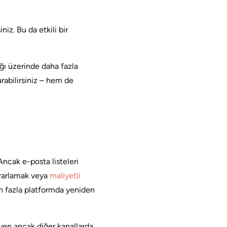
niz. Bu da etkili bir
ığı üzerinde daha fazla
urabilirsiniz – hem de
 Ancak e-posta listeleri
ekrarlamak veya
maliyetli
 fazla platformda yeniden
eyen ancak diğer kanallarda