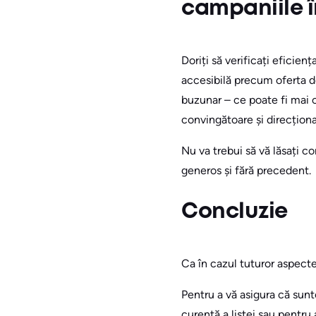
campaniile î
Doriți să verificați eficien
accesibilă precum oferta de
buzunar – ce poate fi mai
convingătoare și direcțion
Nu va trebui să vă lăsați 
generos și fără precedent.
Concluzie
Ca în cazul tuturor aspecte
Pentru a vă asigura că sun
curentă a listei sau pentru 