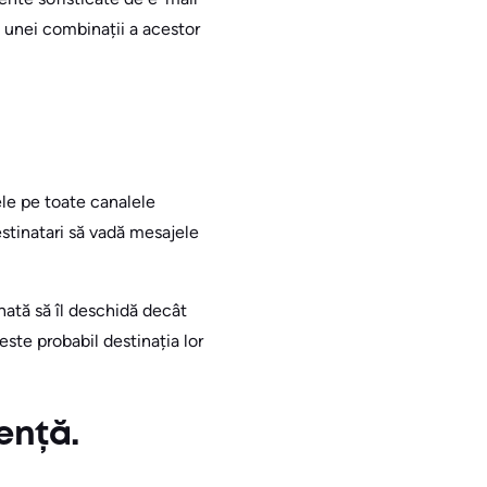
a unei combinații a acestor
ele pe toate canalele
estinatari să vadă mesajele
nată să îl deschidă decât
este probabil destinația lor
iență.