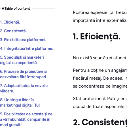
Table of content
Rostirea expresiei „ar trebu
importantă între externaliz
1. Eficiență.
2. Consistență.
1. Eficiență.
3. Flexibilitatea platformei.
4. Integritatea între platforme.
Nu există scurtături atunci
5. Specialiști și marketeri
digitali cu experiență.
Pentru a obține un angajame
6. Procese de proiectare și
dezvoltare fără întreruperi.
fiecărui mesaj. De aceea, in
se concentreze pe imaginea
7. Adaptabilitatea la nevoile
viitoare.
Sfat profesional: Puteți eco
8. Un singur lider în
marketingul digital: Tu!
ocupă de toate aspectele a
9. Posibilitatea de a testa și de
a vă îmbunătăți campaniile în
2. Consisten
mod gratuit!