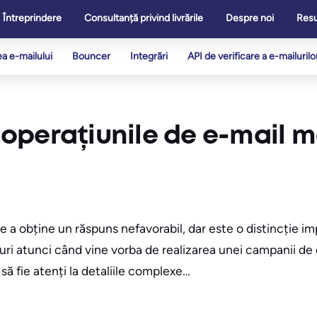
Întreprindere
Consultanță privind livrările
Despre noi
Res
ea e-mailului
Bouncer
Integrări
API de verificare a e-mailurilo
i operațiunile de e-mail 
de a obține un răspuns nefavorabil, dar este o distincție i
turi atunci când vine vorba de realizarea unei campanii de 
ă fie atenți la detaliile complexe…