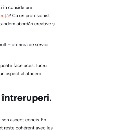
ți în considerare
iență
? Ca un profesionist
 tandem abordări creative și
lt – oferirea de servicii
e poate face acest lucru
un aspect al afacerii
 întreruperi.
t son aspect concis. En
et reste cohérent avec les