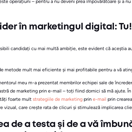
este operațiuni – pentru a nu deveni prea împovărătoare și a nu 
lider în marketingul digital: Tu!
osibili candidați cu mai multă ambiție, este evident că aceștia au
e metode mult mai eficiente și mai profitabile pentru a vă atin
 mentorul meu m-a prezentat membrilor echipei sale de încrede
tră de marketing prin e-mail – toți fiind dornici să mă ajute. Î
ăți foarte mult
strategiile de marketing
prin
e-mail
prin crearea
 vizual, care crește rata de clicuri și stimulează implicarea clien
tea de a testa și de a vă îmbun