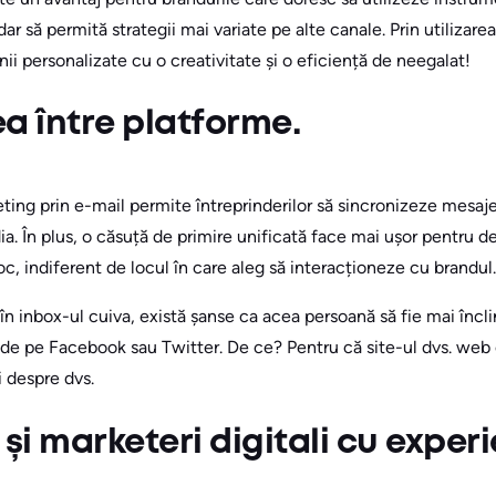
ar să permită strategii mai variate pe alte canale. Prin utilizare
i personalizate cu o creativitate și o eficiență de neegalat!
ea între platforme.
ting prin e-mail permite întreprinderilor să sincronizeze mesaj
ia. În plus, o căsuță de primire unificată face mai ușor pentru d
oc, indiferent de locul în care aleg să interacționeze cu brandul.
în inbox-ul cuiva, există șanse ca acea persoană să fie mai încli
ct de pe Facebook sau Twitter. De ce? Pentru că site-ul dvs. web 
i despre dvs.
i și marketeri digitali cu exper