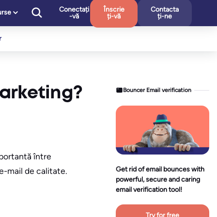
Conectați
Înscrie
Contacta
urse
-vă
ți-vă
ți-ne
r
marketing?
Bouncer Email verification
mportantă între
Get rid of email bounces with
e-mail de calitate.
powerful, secure and caring
email verification tool!
Try for free