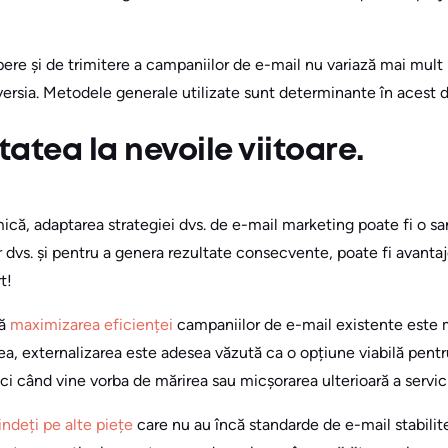
ere și de trimitere a campaniilor de e-mail nu variază mai mult
versia. Metodele generale utilizate sunt determinante în acest
tatea la nevoile viitoare.
ă, adaptarea strategiei dvs. de e-mail marketing poate fi o sarc
r dvs. și pentru a genera rezultate consecvente, poate fi avanta
t!
că
maximizarea eficienței
campaniilor de e-mail existente este 
ea, externalizarea este adesea văzută ca o opțiune viabilă pentr
nci când vine vorba de mărirea sau micșorarea ulterioară a servici
indeți pe alte piețe
care nu au încă standarde de e-mail stabilite