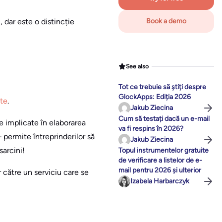
, dar este o distincție
Book a demo
See also
Tot ce trebuie să știți despre
GlockApps: Ediția 2026
ate
.
Jakub Ziecina
Cum să testați dacă un e-mail
e implicate în elaborarea
va fi respins în 2026?
– permite întreprinderilor să
Jakub Ziecina
arcini!
Topul instrumentelor gratuite
de verificare a listelor de e-
mail pentru 2026 și ulterior
r către un serviciu care se
Izabela Harbarczyk