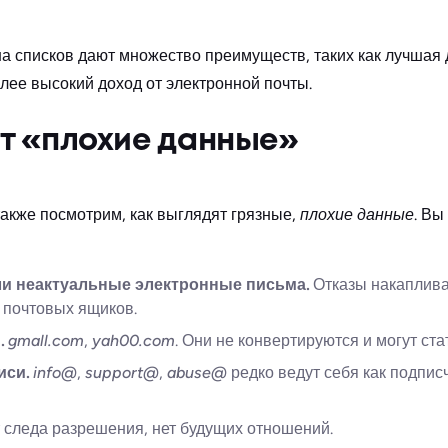
на списков дают множество преимуществ, таких как лучшая
лее высокий доход от электронной почты.
ят «плохие данные»
также посмотрим, как выглядят грязные,
плохие данные
. Вы
и неактуальные электронные письма.
Отказы накаплив
 почтовых ящиков.
.
gmall.com
,
yah00.com
. Они не конвертируются и могут ст
иси.
info@
,
support@
,
abuse@
редко ведут себя как подпис
 следа разрешения, нет будущих отношений.