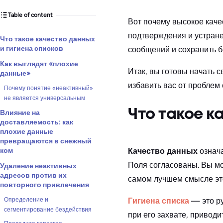
Table of content
Вот почему высокое каче
подтверждения и устране
Что такое качество данных
и гигиена списков
сообщений и сохранить б
Как выглядят «плохие
Итак, вы готовы начать с
данные»
избавить вас от проблем 
Почему понятие «неактивный»
не является универсальным
Что такое к
Влияние на
доставляемость: как
плохие данные
превращаются в снежный
Качество данных
означа
ком
Поля согласованы. Вы мо
Удаление неактивных
адресов против их
самом лучшем смысле это
повторного привлечения
Гигиена списка
— это ру
Определение и
сегментирование бездействия
при его захвате, приводи