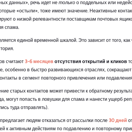
зных данных», речь идет не
только
о поддельных или недейс
которые «остыли», тоже имеют значение. Неактивные конта
ируют о низкой релевантности поставщикам почтовых ящико
ля спама.
ляется единой временной шкалой. Это зависит от того, как
итория.
ов считают
3-6 месяцев
отсутствия открытий и кликов
то
ие, особенно в быстро развивающихся отраслях, сокращают 
онтакты в сегмент повторного привлечения или подавления
ние старых контактов может привести к обратному результа
да, могут попасть в ловушки для спама и нанести ущерб ре
ись туда отправлять).
ь предлагает людям отказаться от рассылки после
30 дней
от
ей к активным действиям по подавлению и повторному при