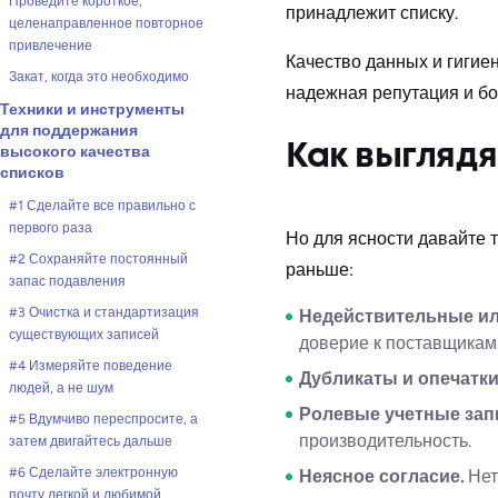
Проведите короткое,
принадлежит списку.
целенаправленное повторное
привлечение
Качество данных и гигие
Закат, когда это необходимо
надежная репутация и бо
Техники и инструменты
для поддержания
высокого качества
Как выгляд
списков
#1 Сделайте все правильно с
первого раза
Но для ясности давайте 
#2 Сохраняйте постоянный
раньше:
запас подавления
#3 Очистка и стандартизация
Недействительные ил
существующих записей
доверие к поставщикам
#4 Измеряйте поведение
Дубликаты и опечатки
людей, а не шум
Ролевые учетные зап
#5 Вдумчиво переспросите, а
производительность.
затем двигайтесь дальше
#6 Сделайте электронную
Неясное согласие.
Нет
почту легкой и любимой