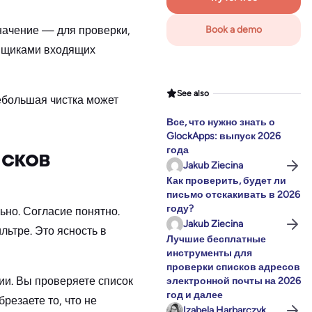
начение — для проверки,
Book a demo
авщиками входящих
See also
небольшая чистка может
Все, что нужно знать о
GlockApps: выпуск 2026
года
исков
Jakub Ziecina
Как проверить, будет ли
письмо отскакивать в 2026
году?
ьно. Согласие понятно.
Jakub Ziecina
ьтре. Это ясность в
Лучшие бесплатные
инструменты для
проверки списков адресов
ии. Вы проверяете список
электронной почты на 2026
год и далее
резаете то, что не
Izabela Harbarczyk