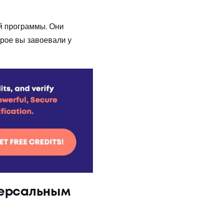
й программы. Они
рое вы завоевали у
версальным