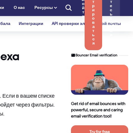
т
т
о
р
е
ки
О нас
Ресурсы
й
и
с
т
р
ь
и
о
с
в
н
бала
Интеграции
API проверки электронной почты
а
а
т
м
ь
и
с
я
пеха
Bouncer Email verification
. Если в вашем списке
Get rid of email bounces with
ройдет через фильтры.
powerful, secure and caring
ы.
email verification tool!
Try for free