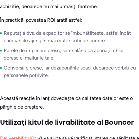
achiziție, deoarece nu mai urmăriți fantome.
În practică, povestea ROI arată astfel:
Reputația dvs. de expeditor se îmbunătățește, astfel încât
campaniile ajung în mai multe cutii de primire.
Ratele de implicare cresc, semnalând că abonații chiar
doresc e-mailurile tale.
Conversiile cresc, iar dezabonările scad, deoarece vorbiți cu
persoanele potrivite.
Această reacție în lanț dovedește că calitatea datelor este o
pârghie de creștere.
Utilizați kitul de livrabilitate al Bouncer
Deliverability Kit
vă va ajuta să vă verificați starea de sănătate a