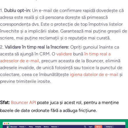
1.
Dublu opt-in:
Un e-mail de confirmare rapidă dovedește că
adresa este reală și că persoana dorește să primească
corespondența dvs. Este o protecție de top împotriva listelor
învechite și a implicării slabe. Garantează mai puține greșeli de
scriere, mai puține reclamații și o reputație mai curată.
2.
Validare în timp real la înscriere:
Opriți gunoiul înainte ca
acesta să ajungă în CRM. O
validare
bună
în timp real a
adreselor de e-mail
, precum aceasta de la Bouncer, elimină
adresele invalide, de unică folosință sau toxice la punctul de
colectare, ceea ce îmbunătățește
igiena datelor de e-mail
și
previne trimiterile irosite.
Sfat:
Bouncer API
poate juca și acest rol, pentru a menține
bazele de date ordonate fără a adăuga fricțiune.