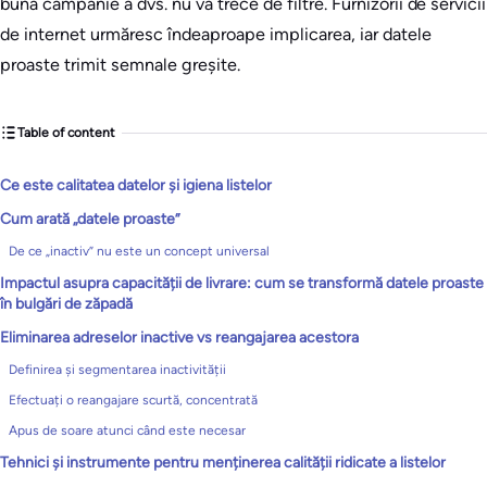
bună campanie a dvs. nu va trece de filtre. Furnizorii de servicii
de internet urmăresc îndeaproape implicarea, iar datele
proaste trimit semnale greșite.
Table of content
Ce este calitatea datelor și igiena listelor
Cum arată „datele proaste”
De ce „inactiv” nu este un concept universal
Impactul asupra capacității de livrare: cum se transformă datele proaste
în bulgări de zăpadă
Eliminarea adreselor inactive vs reangajarea acestora
Definirea și segmentarea inactivității
Efectuați o reangajare scurtă, concentrată
Apus de soare atunci când este necesar
Tehnici și instrumente pentru menținerea calității ridicate a listelor