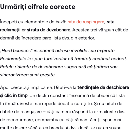
Urmăriți cifrele corecte
Începeți cu elementele de bază:
rata de respingere
, rata
reclamațiilor și rata de dezabonare.
Acestea trei vă spun cât de
demnă de încredere pare lista dvs. din exterior.
„Hard bounces” înseamnă adrese invalide sau expirate.
Reclamațiile le spun furnizorilor că trimiteți conținut nedorit.
Ratele ridicate de dezabonare sugerează că țintirea sau
sincronizarea sunt greșite.
Apoi cercetați implicarea. Uitați-vă la
tendințele de deschidere
și clic în timp
. Un declin constant înseamnă de obicei că lista
ta îmbătrânește mai repede decât o cureți tu. Și nu uitați de
datele de reangajare – câți oameni răspund la e-mailurile dvs.
de reconfirmare, comparativ cu câți rămân tăcuți, spun mai
multe despre sănătatea brandului dvs. decât ar putea spune