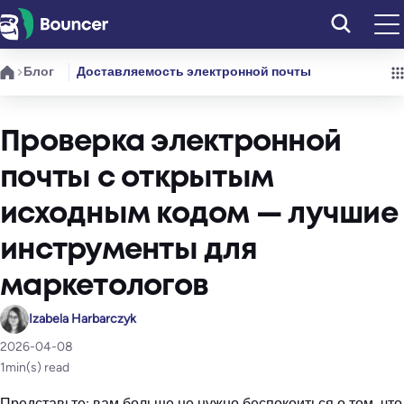
Перейти
к
содержимому
Блог
Доставляемость электронной почты
Проверка электронной
почты с открытым
исходным кодом — лучшие
инструменты для
маркетологов
Izabela Harbarczyk
2026-04-08
1
min(s) read
Представьте: вам больше не нужно беспокоиться о том, что