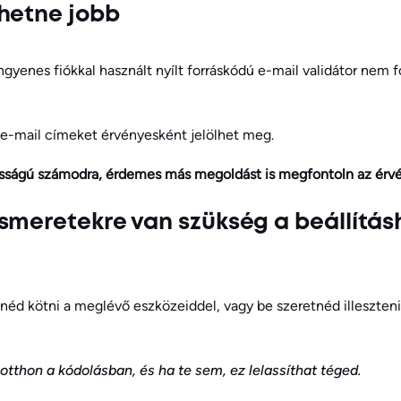
hetne jobb
ngyenes fiókkal használt nyílt forráskódú e-mail validátor nem 
 e-mail címeket érvényesként jelölhet meg.
sságú számodra, érdemes más megoldást is megfontoln az érvé
smeretekre van szükség a beállítás
néd kötni a meglévő eszközeiddel, vagy be szeretnéd illeszte
tthon a kódolásban, és ha te sem, ez lelassíthat téged.