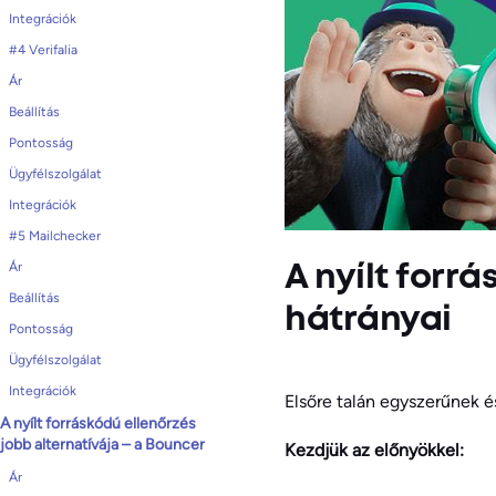
Integrációk
#4 Verifalia
Ár
Beállítás
Pontosság
Ügyfélszolgálat
Integrációk
#5 Mailchecker
Ár
A nyílt forr
Beállítás
hátrányai
Pontosság
Ügyfélszolgálat
Integrációk
Elsőre talán egyszerűnek é
A nyílt forráskódú ellenőrzés
jobb alternatívája – a Bouncer
Kezdjük az előnyökkel:
Ár