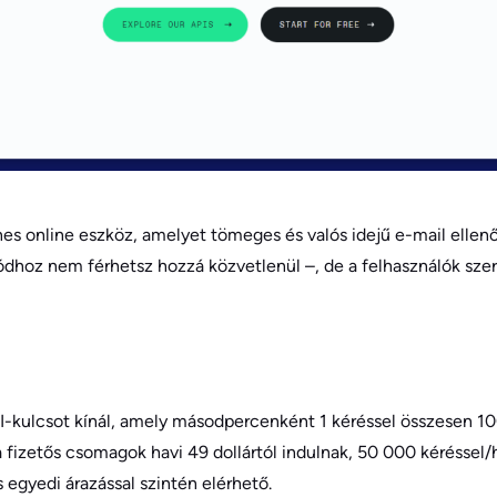
es online eszköz, amelyet tömeges és valós idejű e-mail ellenő
ódhoz nem férhetsz hozzá közvetlenül –, de a felhasználók szer
I-kulcsot kínál, amely másodpercenként 1 kéréssel összesen 10
a fizetős csomagok havi 49 dollártól indulnak, 50 000 kérésse
s egyedi árazással szintén elérhető.