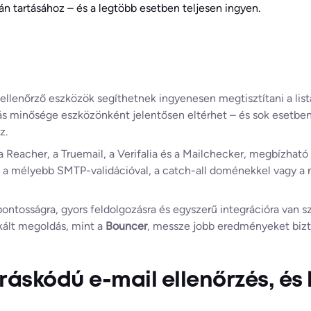
ztán tartásához – és a legtöbb esetben teljesen ingyen.
l ellenőrző eszközök segíthetnek ingyenesen megtisztítani a lis
ás minősége eszközönként jelentősen eltérhet – és sok esetbe
z.
 Reacher, a Truemail, a Verifalia és a Mailchecker, megbízható 
 a mélyebb SMTP-validációval, a catch-all doménekkel vagy a
ontosságra, gyors feldolgozásra és egyszerű integrációra van 
ikált megoldás, mint a
Bouncer
, messze jobb eredményeket bizto
orráskódú e-mail ellenőrzés, é