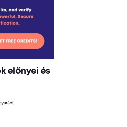
k előnyei és
gyaránt.