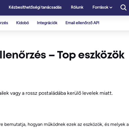
Kézbesíthetőségi tanácsadás
Rólunk
Források
őrzés
Kidobó
Integrációk
Email ellenőrző API
ellenőrzés – Top eszközök
lek vagy a rossz postaládába kerülő levelek miatt.
re bemutatja, hogyan működnek ezek az eszközök, és melyek a