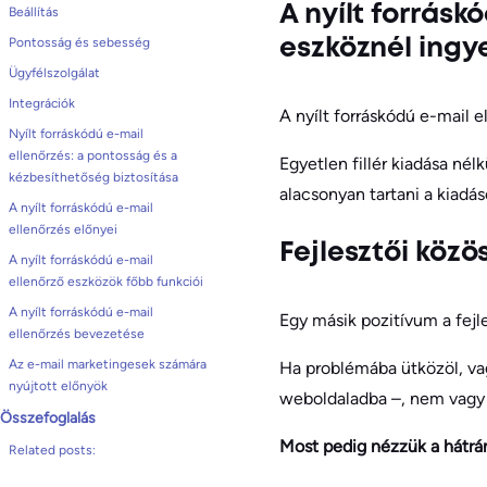
A nyílt forrásk
Beállítás
Pontosság és sebesség
eszköznél ingy
Ügyfélszolgálat
Integrációk
A nyílt forráskódú e-mail 
Nyílt forráskódú e-mail
ellenőrzés: a pontosság és a
Egyetlen fillér kiadása nél
kézbesíthetőség biztosítása
alacsonyan tartani a kiadá
A nyílt forráskódú e-mail
ellenőrzés előnyei
Fejlesztői közö
A nyílt forráskódú e-mail
ellenőrző eszközök főbb funkciói
A nyílt forráskódú e-mail
Egy másik pozitívum a fejl
ellenőrzés bevezetése
Az e-mail marketingesek számára
Ha problémába ütközöl, vag
nyújtott előnyök
weboldaladba –, nem vagy 
Összefoglalás
Most pedig nézzük a hátrá
Related posts: