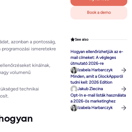
Book a demo
See also
tádat, azonban a pontosság,
n programozási ismeretekre
Hogyan ellenőrizhetjük az e-
mail címeket: A végleges
útmutató 2026-re
ellenőrzéseket kínálnak,
Izabela Harbarczyk
 nagy volumenű
Minden, amit a GlockAppsról
tudni kell: 2026 Edition
szükséged technikai
Jakub Ziecina
Opt-In e-mail listák használata
sít.
a 2026-ös marketinghez
Izabela Harbarczyk
s hogyan