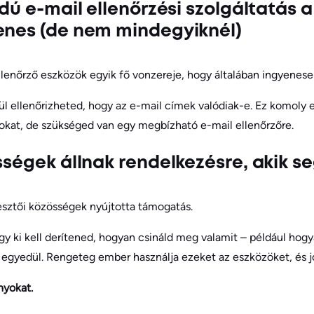
ódú e-mail ellenőrzési szolgáltatás 
enes (de nem mindegyiknél)
ellenőrző eszközök egyik fő vonzereje, hogy általában ingyenese
kül ellenőrizheted, hogy az e-mail címek valódiak-e. Ez komoly 
sokat, de szükséged van egy megbízható e-mail ellenőrzőre.
sségek állnak rendelkezésre, akik s
esztői közösségek nyújtotta támogatás.
y ki kell derítened, hogyan csináld meg valamit – például hog
egyedül. Rengeteg ember használja ezeket az eszközöket, és j
nyokat.