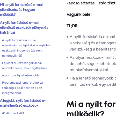
kapcsolattartási listád tis
Mi a nyílt forráskódú e-mail
ellenőrzés, és hogyan
Vágjunk bele!
működik?
A nyílt forráskódú e-mail
TL;DR
ellenőrző eszközök előnyei és
hátrányai
A nyílt forráskódú e-mai
A nyílt forráskódú e-mail
a sebesség és a támogat
ellenőrzési szolgáltatás a legtöbb
van szükség a beállításho
eszköznél ingyenes (de nem
mindegyiknél)
Az olyan eszközök, mint a
Fejlesztői közösségek állnak
de nehézségeik lehetnek
rendelkezésre, akik segíthetnek
munkafolyamatokkal.
A pontosság lehetne jobb
Ha a lehető legnagyobb p
Programozási ismeretekre van
beállítás nélkül, egy ded
szükség a beállításhoz és az
integrációhoz
A legjobb nyílt forráskódú e-
Mi a nyílt f
mail ellenőrző eszközök
működik?
#1 Abstract API