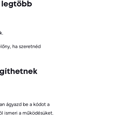
a legtöbb
k.
előny, ha szeretnéd
egíthetnek
yan ágyazd be a kódot a
ól ismeri a működésüket.