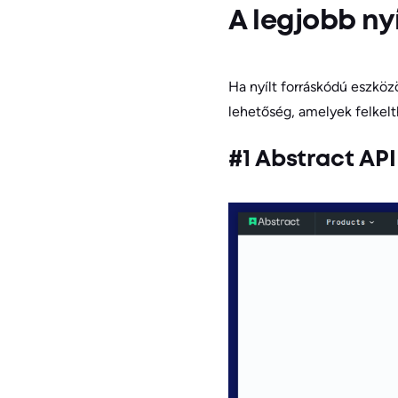
A legjobb ny
Ha nyílt forráskódú eszkö
lehetőség, amelyek felkelt
#1 Abstract API