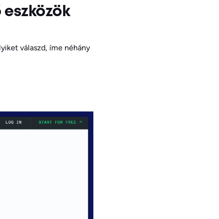
ő eszközök
lyiket válaszd, íme néhány