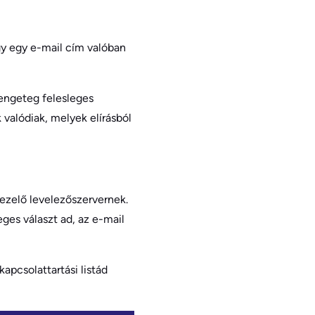
gy egy e-mail cím valóban
rengeteg felesleges
valódiak, melyek elírásból
ezelő levelezőszervernek.
eges választ ad, az e-mail
apcsolattartási listád