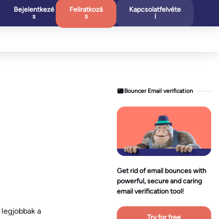
Bejelentkezé
Feliratkozá
Kapcsolatfelvéte
s
s
l
Bouncer Email verification
Get rid of email bounces with
powerful, secure and caring
email verification tool!
 legjobbak a
Try for free