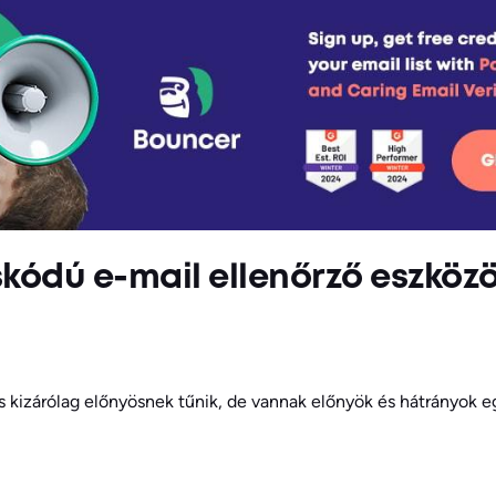
áskódú e-mail ellenőrző eszközö
s kizárólag előnyösnek tűnik, de vannak előnyök és hátrányok e