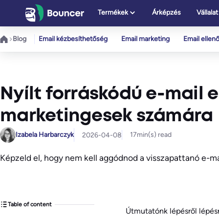
Ugrás
Termékek
Árképzés
Vállalat
a
tartalomhoz
Blog
Email kézbesíthetőség
Email marketing
Email ellen
Nyílt forráskódú e-mail 
marketingesek számára
Izabela Harbarczyk
17
min(s) read
2026-04-08
Képzeld el, hogy nem kell aggódnod a visszapattanó e-mai
Table of content
Útmutatónk lépésről lépés