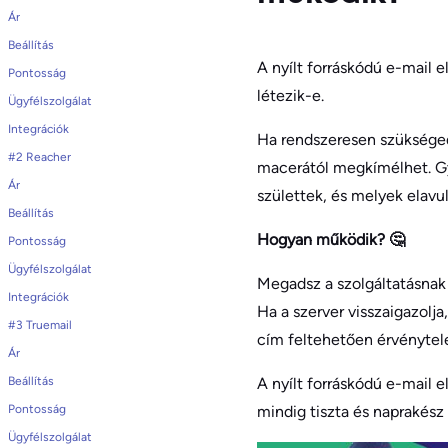
Ár
Beállítás
A nyílt forráskódú e-mail 
Pontosság
létezik-e.
Ügyfélszolgálat
Integrációk
Ha rendszeresen szükség
#2 Reacher
macerától megkímélhet. Gyo
Ár
születtek, és melyek elavul
Beállítás
Hogyan működik? 🤔
Pontosság
Ügyfélszolgálat
Megadsz a szolgáltatásnak 
Integrációk
Ha a szerver visszaigazolja
#3 Truemail
cím feltehetően érvénytel
Ár
Beállítás
A nyílt forráskódú e-mail e
Pontosság
mindig tiszta és naprakész
Ügyfélszolgálat