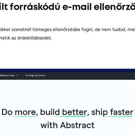
ílt forráskódú e-mail ellenőrz
zökkel szeretnél tömeges ellenőrzésbe fogni, de nem tudod, me
hetik az érdeklődésedet.