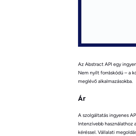
Az Abstract API egy ingyen
Nem nyílt forráskódú – a k
meglévő alkalmazásokba.
Ár
A szolgáltatás ingyenes AP
Intenzívebb használathoz 
kéréssel. Vállalati megoldá