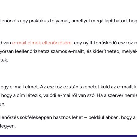
ellenőrzés egy praktikus folyamat, amellyel megállapíthatod, ho
ed van
e-mail címek ellenőrzésére
, egy nyílt forráskódú eszköz 
rsan leellenőrizhetsz számos e-mailt, és kiderítheted, melyek 
tak.
egy e-mail címet. Az eszköz ezután üzenetet küld az e-mailt k
, hogy a cím létezik, valódi e-mailről van szó. Ha a szerver neml
en.
llenőrzés sokféleképpen hasznos lehet – például abban, hogy a k
 legyen.