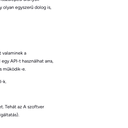
olyan egyszerű dolog is,
 valaminek a
 egy API-t használhat arra,
és működik-e.
-k.
t. Tehát az A szoftver
gáltatás).