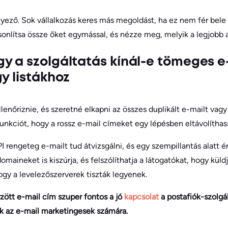
ényező. Sok vállalkozás keres más megoldást, ha ez nem fér bel
sonlítsa össze őket egymással, és nézze meg, melyik a legjobb a
y a szolgáltatás kínál-e tömeges e
y listákhoz
ellenőriznie, és szeretné elkapni az összes duplikált e-mailt va
funkciót, hogy a rossz e-mail címeket egy lépésben eltávolíthas
I rengeteg e-mailt tud átvizsgálni, és egy szempillantás alatt é
maineket is kiszúrja, és felszólíthatja a látogatókat, hogy küldjé
hogy a levelezőszerverek tiszták legyenek.
rzött e-mail cím szuper fontos a jó
kapcsolat
a postafiók-szolgá
k az e-mail marketingesek számára.