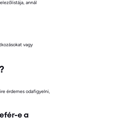
lezőlistája, annál
atkozásokat vagy
?
ire érdemes odafigyelni,
efér-e a