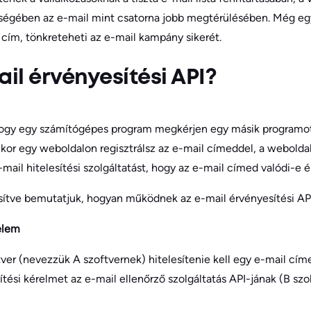
égében az e-mail mint csatorna jobb megtérülésében. Még egy 
cím, tönkreteheti az e-mail kampány sikerét.
ail érvényesítési API?
hogy egy számítógépes program megkérjen egy másik programot
ikor egy weboldalon regisztrálsz az e-mail címeddel, a weboldal
il hitelesítési szolgáltatást, hogy az e-mail címed valódi-e 
sítve bemutatjuk, hogyan működnek az e-mail érvényesítési API
elem
ver (nevezzük A szoftvernek) hitelesítenie kell egy e-mail címe
tési kérelmet az e-mail ellenőrző szolgáltatás API-jának (B szol