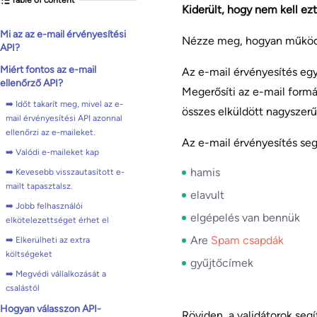
Kiderült, hogy nem kell ez
Mi az az e-mail érvényesítési
Nézze meg, hogyan működ
API?
Miért fontos az e-mail
Az e-mail érvényesítés egy
ellenőrző API?
Megerősíti az e-mail formá
➡️ Időt takarít meg, mivel az e-
összes elküldött nagyszerű
mail érvényesítési API azonnal
ellenőrzi az e-maileket.
Az e-mail érvényesítés seg
➡️ Valódi e-maileket kap
hamis
➡️ Kevesebb visszautasított e-
mailt tapasztalsz.
elavult
➡️ Jobb felhasználói
elgépelés van bennük
elkötelezettséget érhet el
Are
Spam csapdák
➡️ Elkerülheti az extra
költségeket
gyűjtőcímek
➡️ Megvédi vállalkozását a
csalástól
Hogyan válasszon API-
Röviden, a validátorok segí