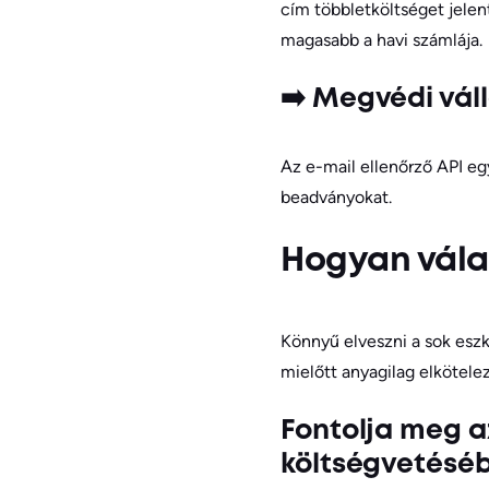
cím többletköltséget jelen
magasabb a havi számlája.
➡️ Megvédi váll
Az e-mail ellenőrző API eg
beadványokat.
Hogyan vála
Könnyű elveszni a sok eszk
mielőtt anyagilag elkötele
Fontolja meg a
költségvetéséb