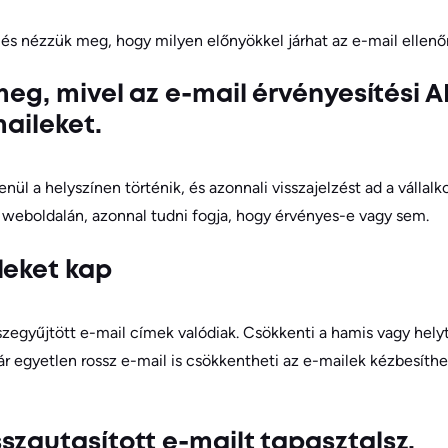
, és nézzük meg, hogy milyen előnyökkel járhat az e-mail ellenő
 meg, mivel az e-mail érvényesítési 
maileket.
enül a helyszínen történik, és azonnali visszajelzést ad a vállal
 weboldalán, azonnal tudni fogja, hogy érvényes-e vagy sem.
leket kap
egyűjtött e-mail címek valódiak. Csökkenti a hamis vagy helyt
r egyetlen rossz e-mail is csökkentheti az e-mailek kézbesíth
szautasított e-mailt tapasztalsz.