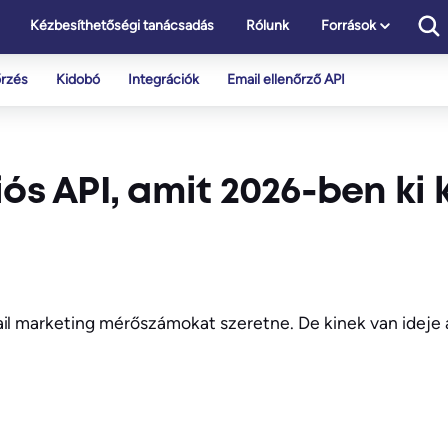
Kézbesíthetőségi tanácsadás
Rólunk
Források
őrzés
Kidobó
Integrációk
Email ellenőrző API
ós API, amit 2026-ben ki k
ail marketing mérőszámokat szeretne. De kinek van ideje