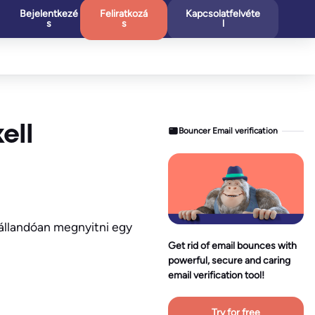
Bejelentkezé
Feliratkozá
Kapcsolatfelvéte
s
s
l
ell
Bouncer Email verification
 állandóan megnyitni egy
Get rid of email bounces with
powerful, secure and caring
email verification tool!
Try for free