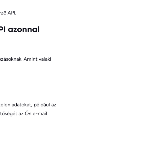
rző API.
API azonnal
kozásoknak. Amint valaki
elen adatokat, például az
etőségét az Ön e-mail