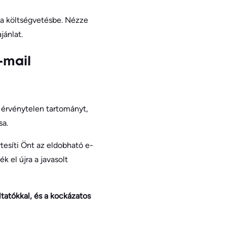
e a költségvetésbe. Nézze
jánlat.
-mail
gy érvénytelen tartományt,
sa.
rtesíti Önt az eldobható e-
k el újra a javasolt
ltatókkal, és a kockázatos