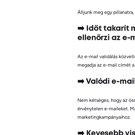
Álljunk meg egy pillanatra
➡️ Időt takarít
ellenőrzi az e-
Az e-mail validálás közvetl
megadja az e-mail címét a
➡️ Valódi e-mai
Nem kétséges, hogy az össz
érvénytelen e-maileket. Má
marketingkampányaihoz.
➡️ Kevesebb vis