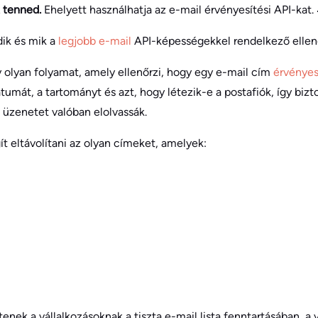
t tenned.
Ehelyett használhatja az e-mail érvényesítési API-kat.
ik és mik a
legjobb e-mail
API-képességekkel rendelkező ellen
 olyan folyamat, amely ellenőrzi, hogy egy e-mail cím
érvénye
tumát, a tartományt és azt, hogy létezik-e a postafiók, így bizt
 üzenetet valóban elolvassák.
ít eltávolítani az olyan címeket, amelyek:
tenek a vállalkozásoknak a tiszta e-mail lista fenntartásában, a 