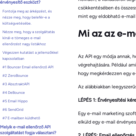
érvényesítő eszközt?
csökkentésében és összess
Fontolja meg az árképzést, és
mint egy eldobható e-mail 
nézze meg, hogy belefér-e a
költségvetésébe.
Nézze meg, hogy a szolgáltatás
Mi az az e-m
kínál-e tömeges e-mail
ellenőrzést nagy listákhoz
Végezzen kutatást a jellemzőkkel
Az API egy módja annak, 
kapcsolatban
végrehajtására. Például am
#1 Bouncer Email ellenőrző API
hogy megkérdezzen egy e-ma
#2 ZeroBounce
#3 AbsztraktAPI
Az alábbiakban leegyszerű
#4 DeBounce
LÉPÉS 1: Érvényesítési kér
#5 Email Hippo
#6 SendGrid
Egy e-mail marketing szoft
#7 E-mailben küldhető
elküld egy e-mail érvényesí
Melyik e-mail ellenőrző API
szolgáltatást fogja választani?
2. LÉPÉS: Email ellenőrzés