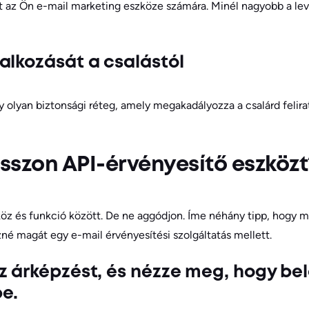
t az Ön e-mail marketing eszköze számára. Minél nagyobb a leve
alkozását a csalástól
y olyan biztonsági réteg, amely megakadályozza a csalárd felir
sszon API-érvényesítő eszközt
öz és funkció között. De ne aggódjon. Íme néhány tipp, hogy m
zné magát egy e-mail érvényesítési szolgáltatás mellett.
z árképzést, és nézze meg, hogy bel
e.