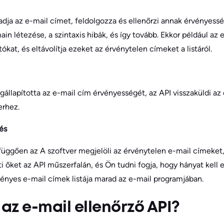
adja az e-mail címet, feldolgozza és ellenőrzi annak érvényesség
n létezése, a szintaxis hibák, és így tovább. Ekkor például az e
ókat, és eltávolítja ezeket az érvénytelen címeket a listáról.
gállapította az e-mail cím érvényességét, az API visszaküldi az 
erhez.
és
 függően az A szoftver megjelöli az érvénytelen e-mail címeket
i őket az API műszerfalán, és Ön tudni fogja, hogy hányat kell e
vényes e-mail címek listája marad az e-mail programjában.
 az e-mail ellenőrző API?