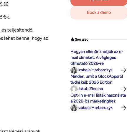
 💪🏻
Book a demo
őrök.
s
és teljesítendő.
os lehet benne, hogy az
See also
Hogyan ellenőrizhetjük az e-
mail címeket: A végleges
útmutató 2026-re
Izabela Harbarczyk
Minden, amit a GlockAppsról
tudni kell: 2026 Edition
Jakub Ziecina
Opt-In e-mail listák használata
a 2026-ös marketinghez
Izabela Harbarczyk
visszalépési arányok