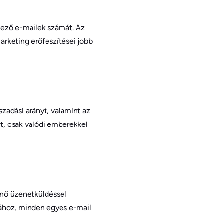
kező e-mailek számát. Az
marketing erőfeszítései jobb
zadási arányt, valamint az
t, csak valódi emberekkel
énő üzenetküldéssel
jához, minden egyes e-mail