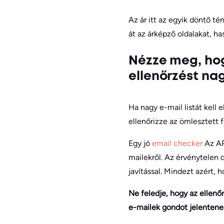
Az ár itt az egyik döntő t
át az árképző oldalakat, ha
Nézze meg, hog
ellenőrzést nag
Ha nagy e-mail listát kell 
ellenőrizze az ömlesztett 
Egy jó
email checker
Az AP
mailekről. Az érvénytelen do
javítással. Mindezt azért, 
Ne feledje, hogy az ellenő
e-mailek gondot jelentene