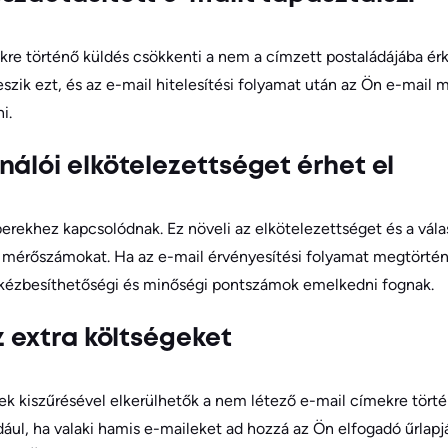
kre történő küldés csökkenti a nem a címzett postaládájába ér
szik ezt, és az e-mail hitelesítési folyamat után az Ön e-mail 
i.
nálói elkötelezettséget érhet el
rekhez kapcsolódnak. Ez növeli az elkötelezettséget és a válas
g mérőszámokat. Ha az e-mail érvényesítési folyamat megtörtén
 kézbesíthetőségi és minőségi pontszámok emelkedni fognak.
az extra költségeket
ek kiszűrésével elkerülhetők a nem létező e-mail címekre tört
dául, ha valaki hamis e-maileket ad hozzá az Ön elfogadó űrlap