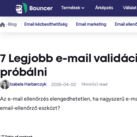
Ugrás
Termékek
Árképzés
Vállalat
a
tartalomhoz
Blog
Email kézbesíthetőség
Email marketing
Email ellen
7 Legjobb e-mail validáci
próbálni
Izabela Harbarczyk
14
min(s) read
2026-04-02
Az e-mail ellenőrzés elengedhetetlen, ha nagyszerű e-m
email-ellenőrző eszközt?
Table of content