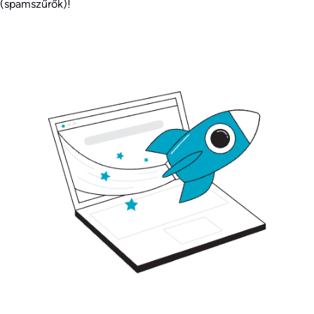
(spamszűrők)!