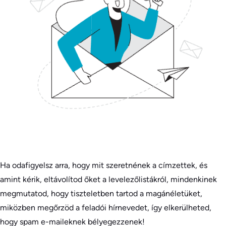
Ha odafigyelsz arra, hogy mit szeretnének a címzettek, és
amint kérik, eltávolítod őket a levelezőlistákról, mindenkinek
megmutatod, hogy tiszteletben tartod a magánéletüket,
miközben megőrzöd a feladói hírnevedet, így elkerülheted,
hogy spam e-maileknek bélyegezzenek!