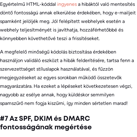
Egyértelmű HTML-kóddal
ingyenes
a hibáktól való mentesítés
döntő fontosságú annak elkerülése érdekében, hogy e-mailjeit
spamként jelöljék meg. Jól felépített webhelyek esetén a
webhely teljesítményét is javíthatja, hozzáférhetőbbé és
könnyebben követhetővé teszi a frissítéseket.
A megfelelő minőségű kódolás biztosítása érdekében
használjon validáló eszközt a hibák felderítésére, tartsa fenn a
szervezettséget stíluslapok használatával, és fűzzön
megjegyzéseket az egyes sorokban működő összetevők
magyarázatára. Ha ezeket a lépéseket következetesen végzi,
nagyobb az esélye annak, hogy küldéskor semmilyen
spamszűrő nem fogja kiszűrni, így minden sértetlen marad!
#7 Az SPF, DKIM és DMARC
fontosságának megértése