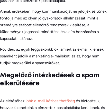
jussanak el a címzettek postaládájába.
Annak érdekében, hogy kommunikációját ne jelöljék sértőnek,
fontolja meg az olyan jó gyakorlatok alkalmazását, mint a
személyre szabott ellenőrző rendszerek kiépítése, a
küldemények jogosnak minősítése és a cím hozzáadása a
kapcsolati listához.
Röviden, az egyik leggyakoribb ok, amiért az e-mail kliensek
spamként jelölik a marketing e-maileket, az az, hogy nem
tudják megkerülni a spamszűrőket.
Megelőző intézkedések a spam
elkerülésére
Az eléréséhez
jobb e-mail kézbesíthetőség
és biztosítsuk,
hogy az üzeneteink a címzettek postaládájába kerüljenek, és