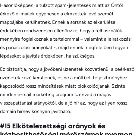
Hasonlóképpen, a túlzott spam-jelentések miatt az Öntől
érkező e-mailek egyenesen a címzettek levélszemét
mappájába kerülhetnek. Ennek a sorsnak az elkerülése
érdekében rendszeresen ellenőrizze, hogy a felhasználók
mennyire foglalkoznak a tartalommal – valamint a leiratkozási
és panaszolási arányokat -, majd ennek megfelelően tegyen
lépéseket a javítás érdekében, ha szükséges.
Ez biztosítja, hogy a jövőbeni üzenetek közvetlenül a beérkező
üzenetek közé kerüljenek, és ne a múltbeli teljesítményhez
kapcsolódó rossz minősítések miatt blokkolódjanak. Szinte
minden e-mail marketing program szenved a magas
visszapattanási arányoktól, de a jó hír az, hogy az ilyen rossz
domain hírnév könnyen javítható.
#15 Elkötelezettségi arányok és