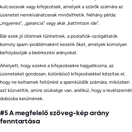
kulcsszavak vagy kifejezések, amelyek a szűrők számára az
üzenetet nemkívánatosnak minősíthetik. Néhány példa:
„ingyenes”, „garancia” vagy akár „kattintson ide”.
Bár ezek jó ötletnek tűnhetnek, a postafiók-szolgáltatók
komoly spam-problémaként kezelik őket, amelyek komolyan
befolyásolják a beérkezési arányokat.
Ahelyett, hogy ezekre a kifejezésekre hagyatkozna, az
üzeneteket gondosan, különböző kifejezésekkel készítse el,
hogy ne keltsenek feltűnést a spamküldők számára, miközben
azt közvetítik, amire szüksége van, anélkül, hogy a levélszemét
dobozba kerülnének.
#5 A megfelelő szöveg-kép arány
fenntartása