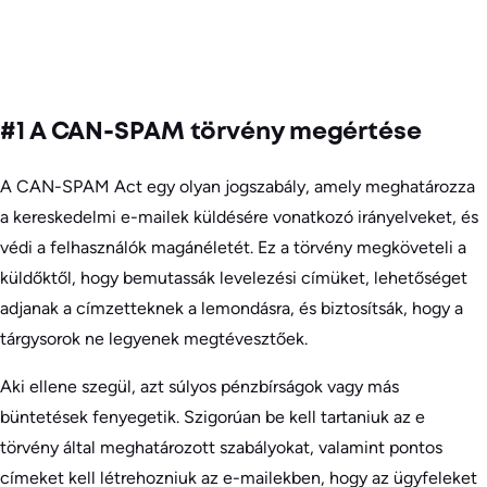
#1 A CAN-SPAM törvény megértése
A CAN-SPAM Act egy olyan jogszabály, amely meghatározza
a kereskedelmi e-mailek küldésére vonatkozó irányelveket, és
védi a felhasználók magánéletét. Ez a törvény megköveteli a
küldőktől, hogy bemutassák levelezési címüket, lehetőséget
adjanak a címzetteknek a lemondásra, és biztosítsák, hogy a
tárgysorok ne legyenek megtévesztőek.
Aki ellene szegül, azt súlyos pénzbírságok vagy más
büntetések fenyegetik. Szigorúan be kell tartaniuk az e
törvény által meghatározott szabályokat, valamint pontos
címeket kell létrehozniuk az e-mailekben, hogy az ügyfeleket