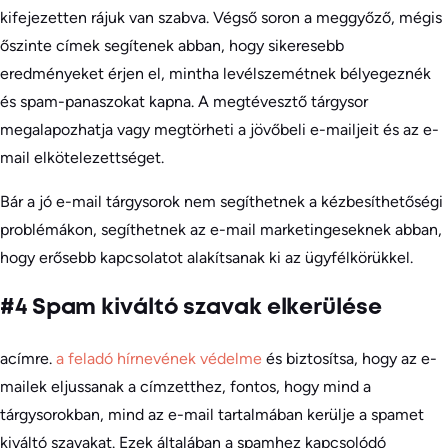
kifejezetten rájuk van szabva. Végső soron a meggyőző, mégis
őszinte címek segítenek abban, hogy sikeresebb
eredményeket érjen el, mintha levélszemétnek bélyegeznék
és spam-panaszokat kapna. A megtévesztő tárgysor
megalapozhatja vagy megtörheti a jövőbeli e-mailjeit és az e-
mail elkötelezettséget.
Bár a jó e-mail tárgysorok nem segíthetnek a kézbesíthetőségi
problémákon, segíthetnek az e-mail marketingeseknek abban,
hogy erősebb kapcsolatot alakítsanak ki az ügyfélkörükkel.
#4 Spam kiváltó szavak elkerülése
acímre.
a feladó hírnevének védelme
és biztosítsa, hogy az e-
mailek eljussanak a címzetthez, fontos, hogy mind a
tárgysorokban, mind az e-mail tartalmában kerülje a spamet
kiváltó szavakat. Ezek általában a spamhez kapcsolódó