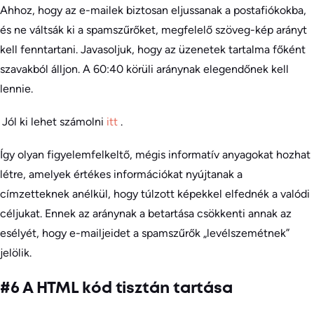
Ahhoz, hogy az e-mailek biztosan eljussanak a postafiókokba,
és ne váltsák ki a spamszűrőket, megfelelő szöveg-kép arányt
kell fenntartani. Javasoljuk, hogy az üzenetek tartalma főként
szavakból álljon. A 60:40 körüli aránynak elegendőnek kell
lennie.
Jól ki lehet számolni
itt
.
Így olyan figyelemfelkeltő, mégis informatív anyagokat hozhat
létre, amelyek értékes információkat nyújtanak a
címzetteknek anélkül, hogy túlzott képekkel elfednék a valódi
céljukat. Ennek az aránynak a betartása csökkenti annak az
esélyét, hogy e-mailjeidet a spamszűrők „levélszemétnek”
jelölik.
#6 A HTML kód tisztán tartása