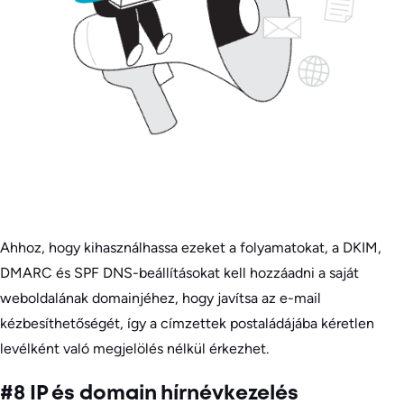
Ahhoz, hogy kihasználhassa ezeket a folyamatokat, a DKIM,
DMARC és SPF DNS-beállításokat kell hozzáadni a saját
weboldalának domainjéhez, hogy javítsa az e-mail
kézbesíthetőségét, így a címzettek postaládájába kéretlen
levélként való megjelölés nélkül érkezhet.
#8 IP és domain hírnévkezelés