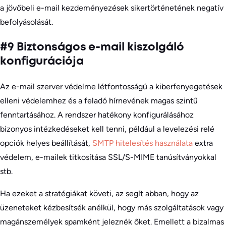
a jövőbeli e-mail kezdeményezések sikertörténetének negatív
befolyásolását.
#9 Biztonságos e-mail kiszolgáló
konfigurációja
Az e-mail szerver védelme létfontosságú a kiberfenyegetések
elleni védelemhez és a feladó hírnevének magas szintű
fenntartásához. A rendszer hatékony konfigurálásához
bizonyos intézkedéseket kell tenni, például a levelezési relé
opciók helyes beállítását,
SMTP hitelesítés használata
extra
védelem, e-mailek titkosítása SSL/S-MIME tanúsítványokkal
stb.
Ha ezeket a stratégiákat követi, az segít abban, hogy az
üzeneteket kézbesítsék anélkül, hogy más szolgáltatások vagy
magánszemélyek spamként jeleznék őket. Emellett a bizalmas