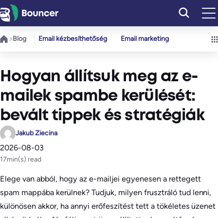
Ugrás
a
tartalomhoz
Blog
Email kézbesíthetőség
Email marketing
Hogyan állítsuk meg az e-
mailek spambe kerülését:
bevált tippek és stratégiák
Jakub Ziecina
2026-08-03
17
min(s) read
Elege van abból, hogy az e-mailjei egyenesen a rettegett
spam mappába kerülnek? Tudjuk, milyen frusztráló tud lenni,
különösen akkor, ha annyi erőfeszítést tett a tökéletes üzenet