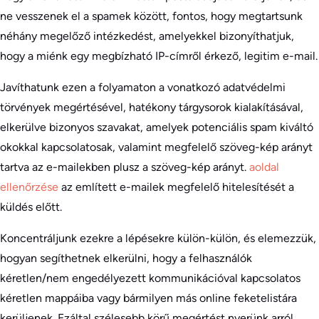
ne vesszenek el a spamek között, fontos, hogy megtartsunk
néhány megelőző intézkedést, amelyekkel bizonyíthatjuk,
hogy a miénk egy megbízható IP-címről érkező, legitim e-mail.
Javíthatunk ezen a folyamaton a vonatkozó adatvédelmi
törvények megértésével, hatékony tárgysorok kialakításával,
elkerülve bizonyos szavakat, amelyek potenciális spam kiváltó
okokkal kapcsolatosak, valamint megfelelő szöveg-kép arányt
tartva az e-mailekben plusz a szöveg-kép arányt.
aoldal
ellenőrzése
az említett e-mailek megfelelő hitelesítését a
küldés előtt.
Koncentráljunk ezekre a lépésekre külön-külön, és elemezzük,
hogyan segíthetnek elkerülni, hogy a felhasználók
kéretlen/nem engedélyezett kommunikációval kapcsolatos
kéretlen mappáiba vagy bármilyen más online feketelistára
kerüljenek. Ezáltal szélesebb körű megértést nyerünk arról,