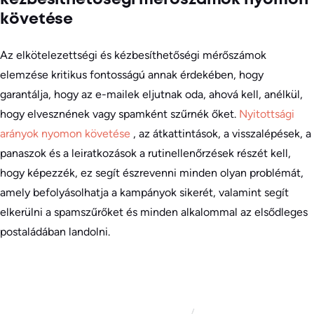
kézbesíthetőségi mérőszámok nyomon
követése
Az elkötelezettségi és kézbesíthetőségi mérőszámok
elemzése kritikus fontosságú annak érdekében, hogy
garantálja, hogy az e-mailek eljutnak oda, ahová kell, anélkül,
hogy elvesznének vagy spamként szűrnék őket.
Nyitottsági
arányok nyomon követése
, az átkattintások, a visszalépések, a
panaszok és a leiratkozások a rutinellenőrzések részét kell,
hogy képezzék, ez segít észrevenni minden olyan problémát,
amely befolyásolhatja a kampányok sikerét, valamint segít
elkerülni a spamszűrőket és minden alkalommal az elsődleges
postaládában landolni.