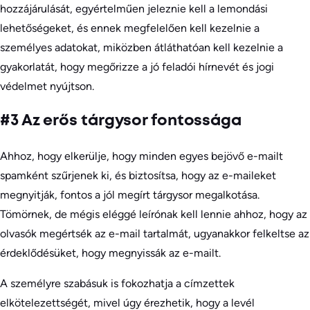
hozzájárulását, egyértelműen jeleznie kell a lemondási
lehetőségeket, és ennek megfelelően kell kezelnie a
személyes adatokat, miközben átláthatóan kell kezelnie a
gyakorlatát, hogy megőrizze a jó feladói hírnevét és jogi
védelmet nyújtson.
#3 Az erős tárgysor fontossága
Ahhoz, hogy elkerülje, hogy minden egyes bejövő e-mailt
spamként szűrjenek ki, és biztosítsa, hogy az e-maileket
megnyitják, fontos a jól megírt tárgysor megalkotása.
Tömörnek, de mégis eléggé leírónak kell lennie ahhoz, hogy az
olvasók megértsék az e-mail tartalmát, ugyanakkor felkeltse az
érdeklődésüket, hogy megnyissák az e-mailt.
A személyre szabásuk is fokozhatja a címzettek
elkötelezettségét, mivel úgy érezhetik, hogy a levél