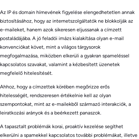
Az IP és domain hírnevének figyelése elengedhetetlen annak
biztosításához, hogy az internetszolgáltatók ne blokkolják az
e-maileket, hanem azok sikeresen eljussanak a címzett
postaládájába. A jó feladói imázs kialakítása olyan e-mail
konvenciókat követ, mint a világos tárgysorok
megfogalmazása, miközben elkerüli a gyakran spameléssel
kapcsolatos szavakat, valamint a kézbesített üzenetek
megfelelő hitelesítését.
Ahhoz, hogy a címzettek körében megőrizze erős
hitelességét, rendszeresen értékelnie kell az olyan
szempontokat, mint az e-mailekből származó interakciók, a
leiratkozási arányok és a beérkezett panaszok.
A tapasztalt problémák korai, proaktív kezelése segíthet
elkerülni a spamekkel kapcsolatos további problémákat, illetve