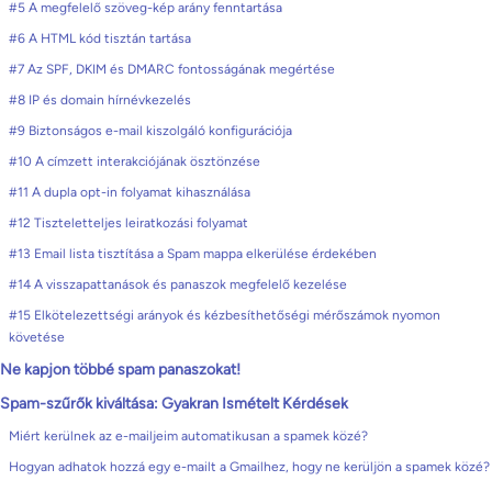
#5 A megfelelő szöveg-kép arány fenntartása
#6 A HTML kód tisztán tartása
#7 Az SPF, DKIM és DMARC fontosságának megértése
#8 IP és domain hírnévkezelés
#9 Biztonságos e-mail kiszolgáló konfigurációja
#10 A címzett interakciójának ösztönzése
#11 A dupla opt-in folyamat kihasználása
#12 Tiszteletteljes leiratkozási folyamat
#13 Email lista tisztítása a Spam mappa elkerülése érdekében
#14 A visszapattanások és panaszok megfelelő kezelése
#15 Elkötelezettségi arányok és kézbesíthetőségi mérőszámok nyomon
követése
Ne kapjon többé spam panaszokat!
Spam-szűrők kiváltása: Gyakran Ismételt Kérdések
Miért kerülnek az e-mailjeim automatikusan a spamek közé?
Hogyan adhatok hozzá egy e-mailt a Gmailhez, hogy ne kerüljön a spamek közé?