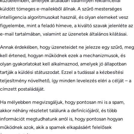
küzdelemben, amelyek általában valamilyen reklámcéllal
küldött tömeges e-mailekből állnak. A szűrő mesterséges
intelligencia algoritmusokat használ, és olyan elemeket vesz
figyelembe, mint a feladó hírneve, a kiváltó szavak jelenléte az
e-mail tartalmában, valamint az üzenetek általános kilátásai.
Annak érdekében, hogy üzeneteidet ne jelezze egy szűrő, meg
kell értened, hogyan működnek ezek a mechanizmusok, és
olyan gyakorlatokat kell alkalmaznod, amelyek jó állapotban
tartják a küldési státuszodat. Ezzel a tudással a kézbesítési
teljesítmény növelhető, így minden levelezés eléri a célját – a
címzett postaládáját.
Ha mélyebben megvizsgáljuk, hogy pontosan mi is a spam,
akkor néhány részletet találunk a definíciójáról, és több
információt megtudhatunk arról is, hogy pontosan hogyan
működnek azok, akik a spamek elkapásáért felelősek