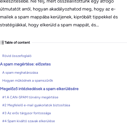
elkészítésébe. Ne félj, mert összeállítottunk egy átfogó
útmutatót arról, hogyan akadályozhatod meg, hogy az e-
mailek a spam mappába kerüljenek, kipróbált tippekkel és
stratégiákkal, hogy elkerüld a spam mappát, és…
Table of content
Rövid összefoglaló
A spam megértése: előzetes
A spam meghatározása
Hogyan működnek a spamszűrők
Megelőző intézkedések a spam elkerülésére
#1 A CAN-SPAM törvény megértése
#2 Megfelelő e-mail gyakorlatok biztosítása
#3 Az erős tárgysor fontossága
#4 Spam kiváltó szavak elkerülése