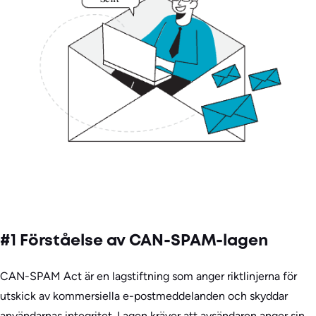
#1 Förståelse av CAN-SPAM-lagen
CAN-SPAM Act är en lagstiftning som anger riktlinjerna för
utskick av kommersiella e-postmeddelanden och skyddar
användarnas integritet. Lagen kräver att avsändaren anger sin