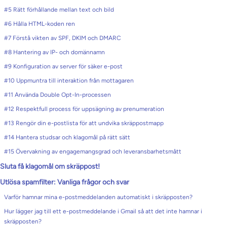
#5 Rätt förhållande mellan text och bild
#6 Hålla HTML-koden ren
#7 Förstå vikten av SPF, DKIM och DMARC
#8 Hantering av IP- och domännamn
#9 Konfiguration av server för säker e-post
#10 Uppmuntra till interaktion från mottagaren
#11 Använda Double Opt-In-processen
#12 Respektfull process för uppsägning av prenumeration
#13 Rengör din e-postlista för att undvika skräppostmapp
#14 Hantera studsar och klagomål på rätt sätt
#15 Övervakning av engagemangsgrad och leveransbarhetsmått
Sluta få klagomål om skräppost!
Utlösa spamfilter: Vanliga frågor och svar
Varför hamnar mina e-postmeddelanden automatiskt i skräpposten?
Hur lägger jag till ett e-postmeddelande i Gmail så att det inte hamnar i
skräpposten?