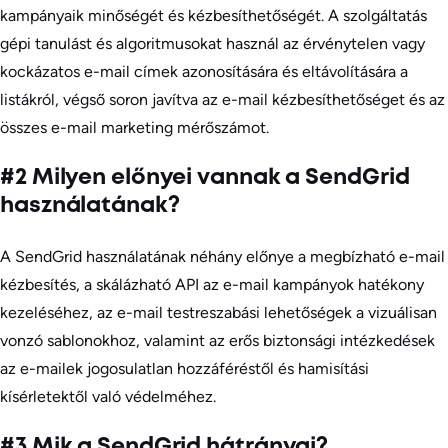
kampányaik minőségét és kézbesíthetőségét. A szolgáltatás
gépi tanulást és algoritmusokat használ az érvénytelen vagy
kockázatos e-mail címek azonosítására és eltávolítására a
listákról, végső soron javítva az e-mail kézbesíthetőséget és az
összes e-mail marketing mérőszámot.
#2 Milyen előnyei vannak a SendGrid
használatának?
A SendGrid használatának néhány előnye a megbízható e-mail
kézbesítés, a skálázható API az e-mail kampányok hatékony
kezeléséhez, az e-mail testreszabási lehetőségek a vizuálisan
vonzó sablonokhoz, valamint az erős biztonsági intézkedések
az e-mailek jogosulatlan hozzáféréstől és hamisítási
kísérletektől való védelméhez.
#3 Mik a SendGrid hátrányai?