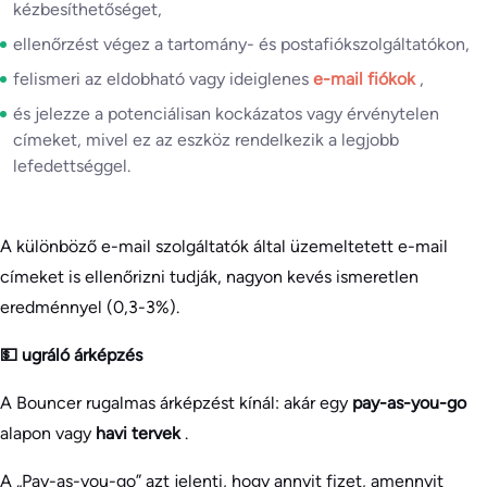
kézbesíthetőséget,
ellenőrzést végez a tartomány- és postafiókszolgáltatókon,
felismeri az eldobható vagy ideiglenes
e-mail fiókok
,
és jelezze a potenciálisan kockázatos vagy érvénytelen
címeket, mivel ez az eszköz rendelkezik a legjobb
lefedettséggel.
A különböző e-mail szolgáltatók által üzemeltetett e-mail
címeket is ellenőrizni tudják, nagyon kevés ismeretlen
eredménnyel (0,3-3%).
💵 ugráló árképzés
A Bouncer rugalmas árképzést kínál: akár egy
pay-as-you-go
alapon vagy
havi tervek
.
A „Pay-as-you-go” azt jelenti, hogy annyit fizet, amennyit