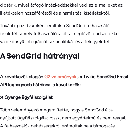
dicsérik, mivel átfogó intézkedésekkel védi az e-maileket az
illetéktelen hozzáféréstől és a hamisítási kísérletektől.
További pozitívumként említik a SendGrid felhasználói
felületét, amely felhasználóbarát, a meglévő rendszerekkel
való könnyű integrációt, az analitikát és a felügyeletet.
A SendGrid hátrányai
A következők alapján
G2 vélemények
, a Twilio SendGrid Email
API legnagyobb hátrányai a következők:
❌
Gyenge ügyfélszolgálat
Több véleményező megemlítette, hogy a SendGrid által
nyújtott ügyfélszolgálat rossz, nem egyértelmű és nem reagál.
A felhasználók nehézségekről számoltak be a támogatási