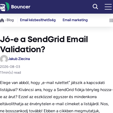
Ugrás
a
tartalomhoz
Blog
Email kézbesíthetőség
Email marketing
Jó-e a SendGrid Email
Validation?
Jakub Ziecina
2026-08-03
11
min(s) read
Elege van abból, hogy „e-mail rulettet” játszik a kapcsolati
listájával? Kíváncsi arra, hogy a SendGrid fiókja tényleg hozza-
e az árut? Ezzel az eszközzel egyszer és mindenkorra
eltávolíthatja az érvénytelen e-mail címeket a listájáról. Nos,
ne bosszankodj tovább! Ebben a cikkben megmutatjuk,