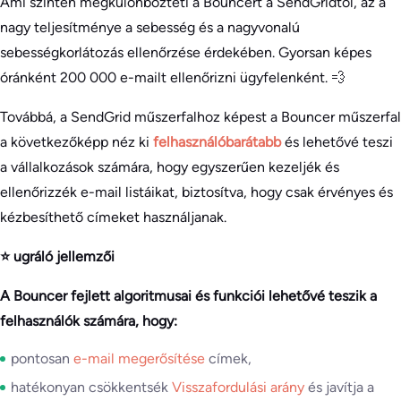
Ami szintén megkülönbözteti a Bouncert a SendGridtől, az a
nagy teljesítménye a sebesség és a nagyvonalú
sebességkorlátozás ellenőrzése érdekében. Gyorsan képes
óránként 200 000 e-mailt ellenőrizni ügyfelenként. 💨
Továbbá, a SendGrid műszerfalhoz képest a Bouncer műszerfal
a következőképp néz ki
felhasználóbarátabb
és lehetővé teszi
a vállalkozások számára, hogy egyszerűen kezeljék és
ellenőrizzék e-mail listáikat, biztosítva, hogy csak érvényes és
kézbesíthető címeket használjanak.
⭐ ugráló jellemzői
A Bouncer fejlett algoritmusai és funkciói lehetővé teszik a
felhasználók számára, hogy:
pontosan
e-mail megerősítése
címek,
hatékonyan csökkentsék
Visszafordulási arány
és javítja a