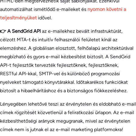
HTML-ben megtervezhetik saját sablonjaikat. Ezenkívül
automatizálhat ismétlődő e-maileket és
nyomon követni a
teljesítményüket
idővel.
👉 A SendGrid API
az e-mailekhez bevált infrastruktúrát,
célzott MTA-t és intuitív felhasználói felületet kínál az
elemzéshez. A globálisan elosztott, felhőalapú architektúrával
megbízható és gyors e-mail kézbesítést biztosít. A SendGrid
API-t fejlesztők tervezték fejlesztőknek, fejlesztőknek,
RESTful API-kkal, SMTP-vel és különböző programozási
nyelveket támogató könyvtárakkal. Időtakarékos funkciókat
biztosít a hibaelhárításhoz és a biztonságos fiókkezeléshez.
Lényegében lehetővé teszi az érvénytelen és eldobható e-mail
címek rögzítését közvetlenül a feliratkozási űrlapon. Az e-mail
kézbesíthetőségi arányok megugranak, mivel az érvénytelen
címek nem is jutnak el az e-mail marketing platformokra!