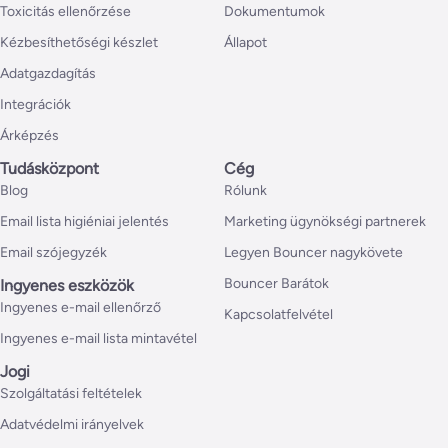
Toxicitás ellenőrzése
Dokumentumok
Kézbesíthetőségi készlet
Állapot
Adatgazdagítás
Integrációk
Árképzés
Tudásközpont
Cég
Blog
Rólunk
Email lista higiéniai jelentés
Marketing ügynökségi partnerek
Email szójegyzék
Legyen Bouncer nagykövete
Bouncer Barátok
Ingyenes eszközök
Ingyenes e-mail ellenőrző
Kapcsolatfelvétel
Ingyenes e-mail lista mintavétel
Jogi
Szolgáltatási feltételek
Adatvédelmi irányelvek