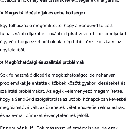
továbbá a fiók helyreállításának lehetőségének hiányára is.
❌
Magas túllépési díjak és extra költségek
Egy felhasználó megemlítette, hogy a SendGrid túlzott
túlhasználati díjakat és további díjakat vezetett be, amelyeket
úgy véli, hogy ezzel próbálnak még több pénzt kicsikarni az
ügyfelekből.
❌
Megbízhatósági és szállítási problémák
Sok felhasználó dicséri a megbízhatóságot, de néhányan
problémákat jelentettek, többek között gyakori kieséseket és
szállítási problémákat. Az egyik véleményező megemlítette,
hogy a SendGrid szolgáltatása az utóbbi hónapokban kevésbé
megbízhatóvá vált, az üzenetek véletlenszerűen elmaradnak,
és az e-mail címeket érvénytelennek jelölik.
Ez nem néz ki jól. Sok más rossz vélemény is van, de ezek