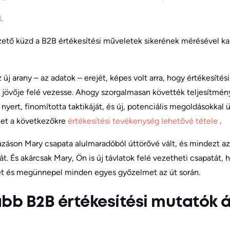
.
ető küzd a B2B értékesítési műveletek sikerének mérésével ka
új arany – az adatok – erejét, képes volt arra, hogy értékesítés
jövője felé vezesse. Ahogy szorgalmasan követték teljesítmény
 nyert, finomította taktikáját, és új, potenciális megoldásokka
et a következőkre
értékesítési tevékenység lehetővé tétele
.
azáson Mary csapata alulmaradóból úttörővé vált, és mindezt a
. És akárcsak Mary, Ön is új távlatok felé vezetheti csapatát, h
t és megünnepel minden egyes győzelmet az út során.
bb B2B értékesítési mutatók á