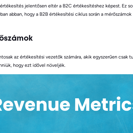
értékesítés jelentősen eltér a B2C értékesítéshez képest. Ez 
an abban, hogy a B2B értékesítési ciklus során a mérőszámok 
érőszámok
osak az értékesítési vezetők számára, akik egyszerűen csak tu
enniük, hogy ezt idővel növeljék.