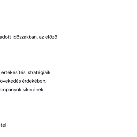
adott időszakban, az előző
rtékesítési stratégiáik
 növekedés érdekében.
gkampányok sikerének
tel