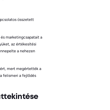
pcsolatos összetett
i és marketingcsapatait a
üket, az értékesítési
l ünnepelte a nehezen
zért, mert megértették a
a felismeri a fejlődés
ttekintése