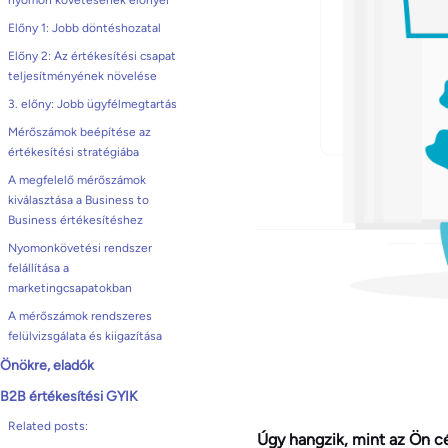
nyomon követésének előnyei
Előny 1: Jobb döntéshozatal
Előny 2: Az értékesítési csapat
teljesítményének növelése
3. előny: Jobb ügyfélmegtartás
Mérőszámok beépítése az
értékesítési stratégiába
A megfelelő mérőszámok
kiválasztása a Business to
Business értékesítéshez
Nyomonkövetési rendszer
felállítása a
marketingcsapatokban
A mérőszámok rendszeres
felülvizsgálata és kiigazítása
Önökre, eladók
B2B értékesítési GYIK
Related posts:
Úgy hangzik, mint az Ön cé