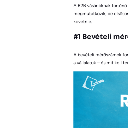
A B2B vásárlóknak történő 
megmutatkozik, de elsősorb
követnie.
#1 Bevételi m
A bevételi mérőszámok font
a vállalatuk – és mit kell t