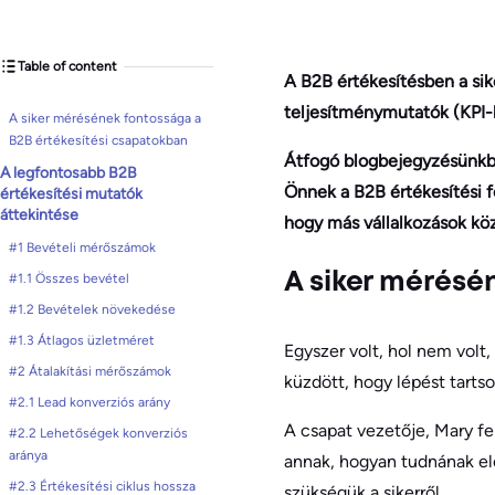
Table of content
A B2B értékesítésben a si
teljesítménymutatók (KPI-k
A siker mérésének fontossága a
B2B értékesítési csapatokban
Átfogó blogbejegyzésünkb
A legfontosabb B2B
Önnek a B2B értékesítési f
értékesítési mutatók
áttekintése
hogy más vállalkozások közö
#1 Bevételi mérőszámok
#1.1 Összes bevétel
A siker mérésé
#1.2 Bevételek növekedése
#1.3 Átlagos üzletméret
Egyszer volt, hol nem volt
#2 Átalakítási mérőszámok
küzdött, hogy lépést tartson
#2.1 Lead konverziós arány
A csapat vezetője, Mary fel
#2.2 Lehetőségek konverziós
aránya
annak, hogyan tudnának elő
#2.3 Értékesítési ciklus hossza
szükségük a sikerről.