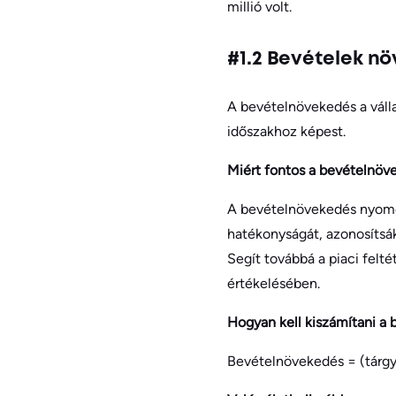
millió volt.
#1.2 Bevételek n
A bevételnövekedés a váll
időszakhoz képest.
Miért fontos a bevételnö
A bevételnövekedés nyomon
hatékonyságát, azonosítsá
Segít továbbá a piaci fel
értékelésében.
Hogyan kell kiszámítani a
Bevételnövekedés = (tárgyi