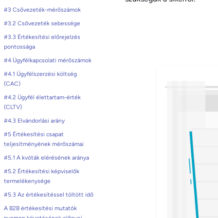
#3 Csővezeték-mérőszámok
#3.2 Csővezeték sebessége
#3.3 Értékesítési előrejelzés
pontossága
#4 Ügyfélkapcsolati mérőszámok
#4.1 Ügyfélszerzési költség
(CAC)
#4.2 Ügyfél élettartam-érték
(CLTV)
#4.3 Elvándorlási arány
#5 Értékesítési csapat
teljesítményének mérőszámai
#5.1 A kvóták elérésének aránya
#5.2 Értékesítési képviselők
termelékenysége
#5.3 Az értékesítéssel töltött idő
A B2B értékesítési mutatók