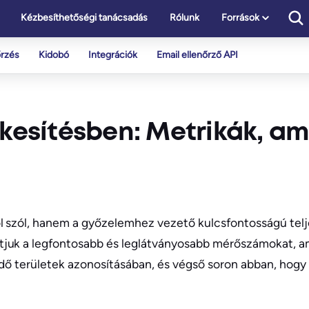
Kézbesíthetőségi tanácsadás
Rólunk
Források
őrzés
Kidobó
Integrációk
Email ellenőrző API
ékesítésben: Metrikák, a
ől szól, hanem a győzelemhez vezető kulcsfontosságú tel
tjuk a legfontosabb és leglátványosabb mérőszámokat, 
ndő területek azonosításában, és végső soron abban, hogy