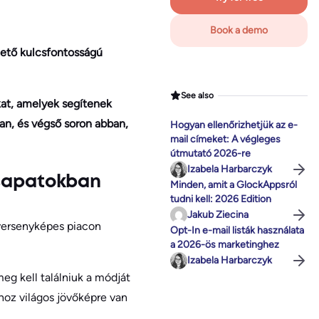
Book a demo
zető kulcsfontosságú
See also
at, amelyek segítenek
an, és végső soron abban,
Hogyan ellenőrizhetjük az e-
mail címeket: A végleges
útmutató 2026-re
Izabela Harbarczyk
csapatokban
Minden, amit a GlockAppsról
tudni kell: 2026 Edition
Jakub Ziecina
 versenyképes piacon
Opt-In e-mail listák használata
a 2026-ös marketinghez
Izabela Harbarczyk
meg kell találniuk a módját
hoz világos jövőképre van