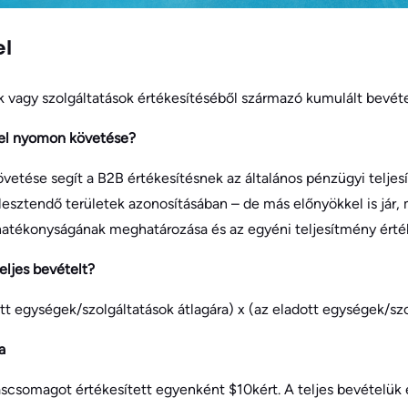
el
k vagy szolgáltatások értékesítéséből származó kumulált bevétel
étel nyomon követése?
vetése segít a B2B értékesítésnek az általános pénzügyi telje
esztendő területek azonosításában – de más előnyökkel is jár, 
tékonyságának meghatározása és az egyéni teljesítmény érté
eljes bevételt?
tt egységek/szolgáltatások átlagára) x (az eladott egységek/sz
a
táscsomagot értékesített egyenként $10kért. A teljes bevételük