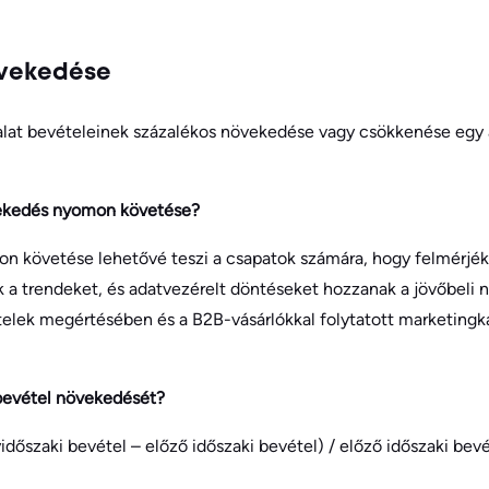
övekedése
alat bevételeinek százalékos növekedése vagy csökkenése egy 
vekedés nyomon követése?
 követése lehetővé teszi a csapatok számára, hogy felmérjék é
k a trendeket, és adatvezérelt döntéseket hozzanak a jövőbeli
tételek megértésében és a B2B-vásárlókkal folytatott marketin
 bevétel növekedését?
dőszaki bevétel – előző időszaki bevétel) / előző időszaki bevé