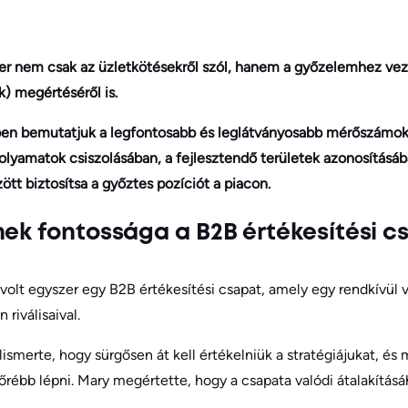
ker nem csak az üzletkötésekről szól, hanem a győzelemhez ve
) megértéséről is.
en bemutatjuk a legfontosabb és leglátványosabb mérőszámok
olyamatok csiszolásában, a fejlesztendő területek azonosításáb
tt biztosítsa a győztes pozíciót a piacon.
nek fontossága a B2B értékesítési 
, volt egyszer egy B2B értékesítési csapat, amely egy rendkívül
 riválisaival.
ismerte, hogy sürgősen át kell értékelniük a stratégiájukat, és 
rébb lépni. Mary megértette, hogy a csapata valódi átalakításá