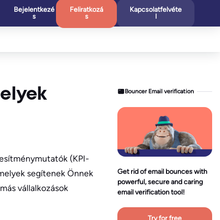
Bejelentkezé
Feliratkozá
Kapcsolatfelvéte
s
s
l
melyek
Bouncer Email verification
jesítménymutatók (KPI-
Get rid of email bounces with
amelyek segítenek Önnek
powerful, secure and caring
 más vállalkozások
email verification tool!
Try for free