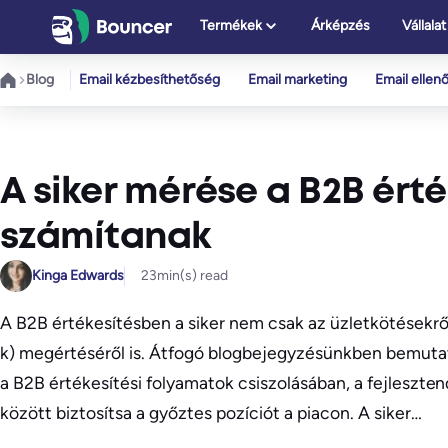
Ugrás
Termékek
Árképzés
Vállalat
a
tartalomhoz
Blog
Email kézbesíthetőség
Email marketing
Email ellen
A siker mérése a B2B ért
számítanak
Kinga Edwards
23
min(s) read
A B2B értékesítésben a siker nem csak az üzletkötésekr
k) megértéséről is. Átfogó blogbejegyzésünkben bemuta
a B2B értékesítési folyamatok csiszolásában, a fejleszte
között biztosítsa a győztes pozíciót a piacon. A siker…