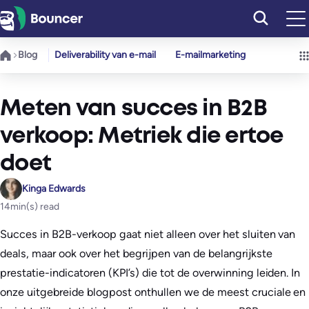
Ga
naar
de
Blog
Deliverability van e-mail
E-mailmarketing
inhoud
Meten van succes in B2B
verkoop: Metriek die ertoe
doet
Kinga Edwards
14
min(s) read
Succes in B2B-verkoop gaat niet alleen over het sluiten van
deals, maar ook over het begrijpen van de belangrijkste
prestatie-indicatoren (KPI’s) die tot de overwinning leiden. In
onze uitgebreide blogpost onthullen we de meest cruciale en