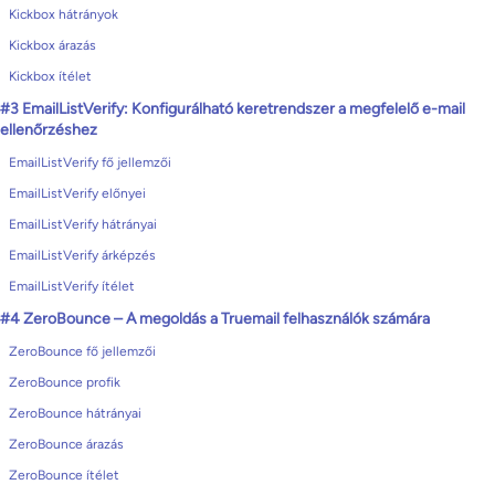
Kickbox hátrányok
Kickbox árazás
Kickbox ítélet
#3 EmailListVerify: Konfigurálható keretrendszer a megfelelő e-mail
ellenőrzéshez
EmailListVerify fő jellemzői
EmailListVerify előnyei
EmailListVerify hátrányai
EmailListVerify árképzés
EmailListVerify ítélet
#4 ZeroBounce – A megoldás a Truemail felhasználók számára
ZeroBounce fő jellemzői
ZeroBounce profik
ZeroBounce hátrányai
ZeroBounce árazás
ZeroBounce ítélet