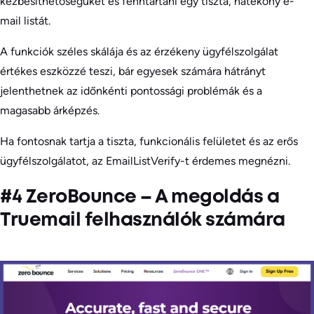
kézbesíthetőségüket és fenntartani egy tiszta, hatékony e-
mail listát.
A funkciók széles skálája és az érzékeny ügyfélszolgálat
értékes eszközzé teszi, bár egyesek számára hátrányt
jelenthetnek az időnkénti pontossági problémák és a
magasabb árképzés.
Ha fontosnak tartja a tiszta, funkcionális felületet és az erős
ügyfélszolgálatot, az EmailListVerify-t érdemes megnézni.
#4 ZeroBounce – A megoldás a
Truemail felhasználók számára