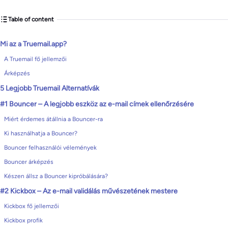
Table of content
Mi az a Truemail.app?
A Truemail fő jellemzői
Árképzés
5 Legjobb Truemail Alternatívák
#1 Bouncer – A legjobb eszköz az e-mail címek ellenőrzésére
Miért érdemes átállnia a Bouncer-ra
Ki használhatja a Bouncer?
Bouncer felhasználói vélemények
Bouncer árképzés
Készen állsz a Bouncer kipróbálására?
#2 Kickbox – Az e-mail validálás művészetének mestere
Kickbox fő jellemzői
Kickbox profik