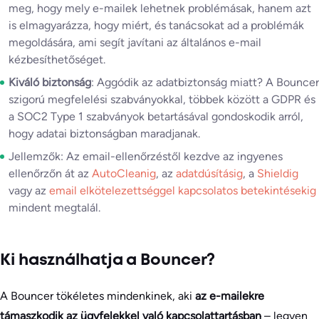
meg, hogy mely e-mailek lehetnek problémásak, hanem azt
is elmagyarázza, hogy miért, és tanácsokat ad a problémák
megoldására, ami segít javítani az általános e-mail
kézbesíthetőséget.
Kiváló biztonság
: Aggódik az adatbiztonság miatt? A Bouncer
szigorú megfelelési szabványokkal, többek között a GDPR és
a SOC2 Type 1 szabványok betartásával gondoskodik arról,
hogy adatai biztonságban maradjanak.
Jellemzők: Az email-ellenőrzéstől kezdve az ingyenes
ellenőrzőn át az
AutoCleanig
, az
adatdúsításig
, a
Shieldig
vagy az
email elkötelezettséggel kapcsolatos betekintésekig
mindent megtalál.
Ki használhatja a Bouncer?
A Bouncer tökéletes mindenkinek, aki
az e-mailekre
támaszkodik az ügyfelekkel való kapcsolattartásban
– legyen