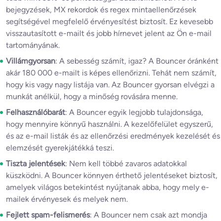
bejegyzések, MX rekordok és regex mintaellenőrzések
segítségével megfelelő érvényesítést biztosít. Ez kevesebb
visszautasított e-mailt és jobb hírnevet jelent az Ön e-mail
tartományának.
Villámgyorsan
: A sebesség számít, igaz? A Bouncer óránként
akár 180 000 e-mailt is képes ellenőrizni. Tehát nem számít,
hogy kis vagy nagy listája van. Az Bouncer gyorsan elvégzi a
munkát anélkül, hogy a minőség rovására menne.
Felhasználóbarát
: A Bouncer egyik legjobb tulajdonsága,
hogy mennyire könnyű használni. A kezelőfelület egyszerű,
és az e-mail listák és az ellenőrzési eredmények kezelését és
elemzését gyerekjátékká teszi.
Tiszta jelentések
: Nem kell többé zavaros adatokkal
küszködni. A Bouncer könnyen érthető jelentéseket biztosít,
amelyek világos betekintést nyújtanak abba, hogy mely e-
mailek érvényesek és melyek nem.
Fejlett spam-felismerés
: A Bouncer nem csak azt mondja