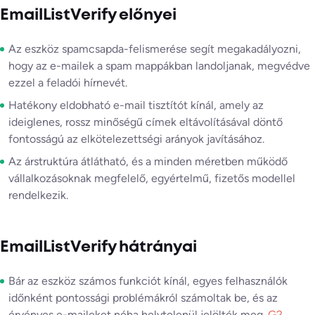
EmailListVerify előnyei
Az eszköz spamcsapda-felismerése segít megakadályozni,
hogy az e-mailek a spam mappákban landoljanak, megvédve
ezzel a feladói hírnevét.
Hatékony eldobható e-mail tisztítót kínál, amely az
ideiglenes, rossz minőségű címek eltávolításával döntő
fontosságú az elkötelezettségi arányok javításához.
Az árstruktúra átlátható, és a minden méretben működő
vállalkozásoknak megfelelő, egyértelmű, fizetős modellel
rendelkezik.
EmailListVerify hátrányai
Bár az eszköz számos funkciót kínál, egyes felhasználók
időnként pontossági problémákról számoltak be, és az
érvényes e-maileket néha helytelenül jelölték meg.
G2