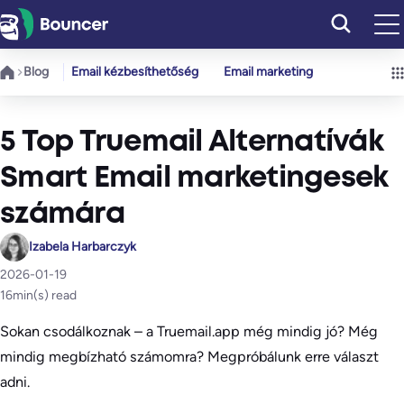
Ugrás
a
tartalomhoz
Blog
Email kézbesíthetőség
Email marketing
5 Top Truemail Alternatívák
Smart Email marketingesek
számára
Izabela Harbarczyk
2026-01-19
16
min(s) read
Sokan csodálkoznak – a Truemail.app még mindig jó? Még
mindig megbízható számomra? Megpróbálunk erre választ
adni.