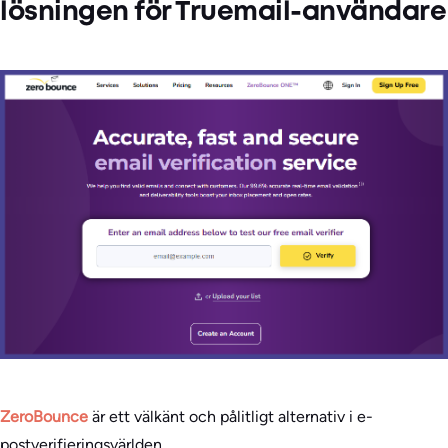
lösningen för Truemail-användare
ZeroBounce
är ett välkänt och pålitligt alternativ i e-
postverifieringsvärlden.