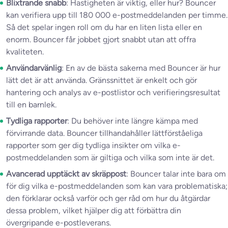
Blixtrande snabb
: Hastigheten är viktig, eller hur? Bouncer
kan verifiera upp till 180 000 e-postmeddelanden per timme.
Så det spelar ingen roll om du har en liten lista eller en
enorm. Bouncer får jobbet gjort snabbt utan att offra
kvaliteten.
Användarvänlig
: En av de bästa sakerna med Bouncer är hur
lätt det är att använda. Gränssnittet är enkelt och gör
hantering och analys av e-postlistor och verifieringsresultat
till en barnlek.
Tydliga rapporter
: Du behöver inte längre kämpa med
förvirrande data. Bouncer tillhandahåller lättförståeliga
rapporter som ger dig tydliga insikter om vilka e-
postmeddelanden som är giltiga och vilka som inte är det.
Avancerad upptäckt av skräppost
: Bouncer talar inte bara om
för dig vilka e-postmeddelanden som kan vara problematiska;
den förklarar också varför och ger råd om hur du åtgärdar
dessa problem, vilket hjälper dig att förbättra din
övergripande e-postleverans.