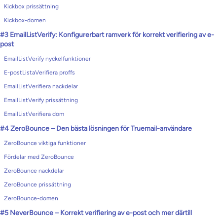
Kickbox prissättning
Kickbox-domen
#3 EmailListVerify: Konfigurerbart ramverk för korrekt verifiering av e-
post
EmailListVerify nyckelfunktioner
E-postListaVerifiera proffs
EmailListVerifiera nackdelar
EmailListVerify prissättning
EmailListVerifiera dom
#4 ZeroBounce – Den bästa lösningen för Truemail-användare
ZeroBounce viktiga funktioner
Fördelar med ZeroBounce
ZeroBounce nackdelar
ZeroBounce prissättning
ZeroBounce-domen
#5 NeverBounce – Korrekt verifiering av e-post och mer därtill