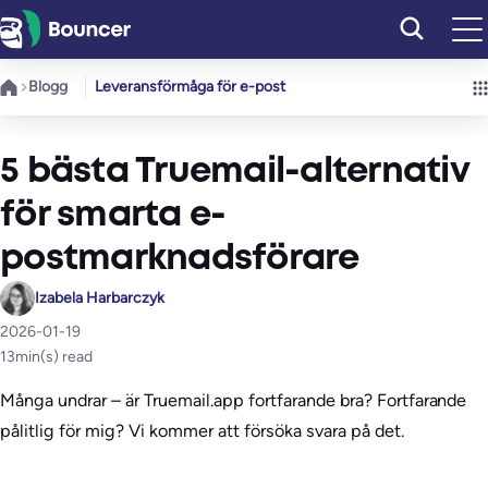
Hoppa
till
innehåll
Blogg
Leveransförmåga för e-post
5 bästa Truemail-alternativ
för smarta e-
postmarknadsförare
Izabela Harbarczyk
2026-01-19
13
min(s) read
Många undrar – är Truemail.app fortfarande bra? Fortfarande
pålitlig för mig? Vi kommer att försöka svara på det.